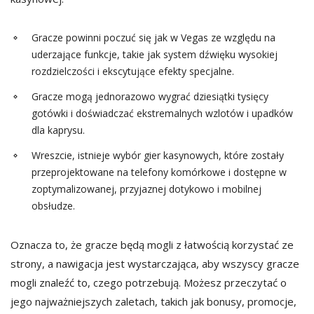
Gracze powinni poczuć się jak w Vegas ze względu na
uderzające funkcje, takie jak system dźwięku wysokiej
rozdzielczości i ekscytujące efekty specjalne.
Gracze mogą jednorazowo wygrać dziesiątki tysięcy
gotówki i doświadczać ekstremalnych wzlotów i upadków
dla kaprysu.
Wreszcie, istnieje wybór gier kasynowych, które zostały
przeprojektowane na telefony komórkowe i dostępne w
zoptymalizowanej, przyjaznej dotykowo i mobilnej
obsłudze.
Oznacza to, że gracze będą mogli z łatwością korzystać ze
strony, a nawigacja jest wystarczająca, aby wszyscy gracze
mogli znaleźć to, czego potrzebują. Możesz przeczytać o
jego najważniejszych zaletach, takich jak bonusy, promocje,