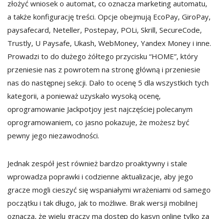
złożyć wniosek o automat, co oznacza marketing automatu,
a także konfigurację treści. Opcje obejmują EcoPay, GiroPay,
paysafecard, Neteller, Postepay, POLi, Skrill, SecureCode,
Trustly, U Paysafe, Ukash, WebMoney, Yandex Money i inne.
Prowadzi to do dużego żółtego przycisku “HOME”, który
przeniesie nas z powrotem na stronę główną i przeniesie
nas do następnej sekcji. Dało to ocenę 5 dla wszystkich tych
kategorii, a ponieważ uzyskało wysoką ocenę,
oprogramowanie Jackpotjoy jest najczęściej polecanym
oprogramowaniem, co jasno pokazuje, że możesz być
pewny jego niezawodności.
Jednak zespół jest również bardzo proaktywny i stale
wprowadza poprawki i codzienne aktualizacje, aby jego
gracze mogli cieszyć się wspaniałymi wrażeniami od samego
początku i tak długo, jak to możliwe. Brak wersji mobilnej
oznacza, że ​​wielu graczy ma dostęp do kasyn online tylko za