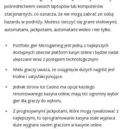
pośrednictwem swoich laptopów lub komputerów
stacjonarnych, co oznacza, że ​​nie mogą zabrać ze sobą
hazardu w podróży. Możesz cieszyć się grami stołowymi,
automatami, jackpotami, automatami wideo i nie tylko.
Portfolio gier Microgaming jest jedną z najlepszych
dostępnych obecnie platform kasyn online i będzie nadal
ulepszane wraz z postępem technologicznym.
Wielu graczy uważa, że ​​osiągnięcie dużych nagród jest
trudne i satysfakcjonujące.
Jednak strona Ice Casino ma opcje każdego
renomowanego kasyna online; mają też ogromny wybór
gier dla graczy do wyboru.
Z progresywnymi jackpotami, które mogą rywalizować z
najlepszymi, to oprogramowanie kasyna stale wypłaca
duże wygrane swoim graczom w kasynie online.