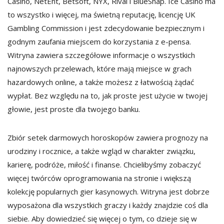
Casino, NetEnt, Betsoft, NYX, Rival i BlueSnap. Ice Casino ma
to wszystko i więcej, ma świetną reputację, licencję UK
Gambling Commission i jest zdecydowanie bezpiecznym i
godnym zaufania miejscem do korzystania z e-pensa.
Witryna zawiera szczegółowe informacje o wszystkich
najnowszych przelewach, które mają miejsce w grach
hazardowych online, a także możesz z łatwością żądać
wypłat. Bez względu na to, jak proste jest użycie w twojej
głowie, jest proste dla twojego banku.
Zbiór setek darmowych horoskopów zawiera prognozy na
urodziny i rocznice, a także wgląd w charakter związku,
karierę, podróże, miłość i finanse. Chcielibyśmy zobaczyć
więcej twórców oprogramowania na stronie i większą
kolekcję popularnych gier kasynowych. Witryna jest dobrze
wyposażona dla wszystkich graczy i każdy znajdzie coś dla
siebie. Aby dowiedzieć się więcej o tym, co dzieje się w