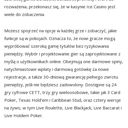
rozważenia, przekonasz się, że w kasynie Ice Casino jest
wiele do zobaczenia.
Możesz spojrzeć na opcje w każdej grze i zobaczyć, jakie
funkcje są w pokojach. Oznacza to, że nowi gracze mogą
wypróbować szeroką gamę tytułów bez ryzykowania
pieniędzy. Wybór i projektowanie gier są zaprojektowane z
myślą o użytkownikach online. Obejmują one darmowe spiny,
natychmiastowe wpłaty i darmową gotówkę za nowe
rejestracje, a także 30-dniową gwarancję pełnego zwrotu
pieniędzy, jeśli nie będziesz zadowolony. Dostępne są 24
gry cyfrowe CETT, trzy gry wieloosobowe, takie jak 3 Card
Poker, Texas Hold’em i Caribbean Stud, oraz cztery wersje
na żywo, w tym Live Roulette, Live Blackjack, Live Baccarat i
Live Holdem Poker.