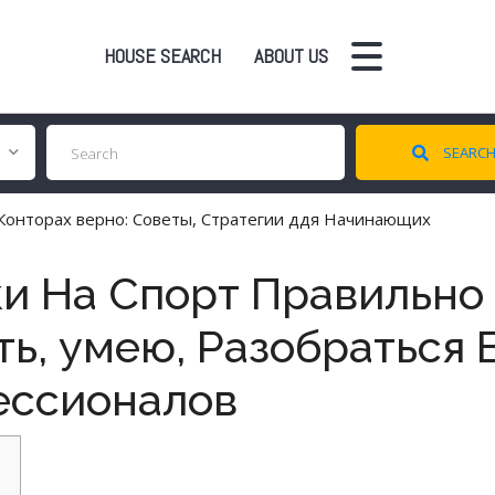
HOUSE SEARCH
ABOUT US
SEARC
 Конторах верно: Советы, Стратегии ддя Начинающих
ки На Спорт Правильно 
ь, умею, Разобраться В
ессионалов