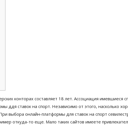
ерских конторах составляет 18 лет. Ассоциация имевшиеся с
 ддя ставок на спорт. Независимо от этого, насколько хор
 При выбора онлайн-платформы для ставок на спорт севилес
ример откуда-то еще. Мало таких сайтов имеете привлекате