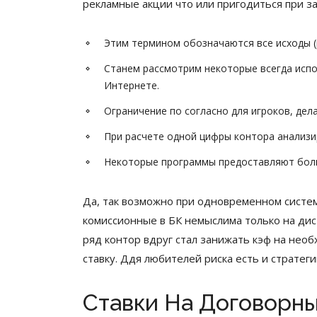
рекламные акции что или пригодиться при за
Этим термином обозначаются все исходы (р
Станем рассмотрим некоторые всегда испол
Интернете.
Ограничение по согласно для игроков, дела
При расчете одной цифры контора анализи
Некоторые программы предоставляют боль
Да, так возможно при одновременном систе
комиссионные в БК немыслима только на дис
ряд контор вдруг стал занижать кэф на необ
ставку. Ддя любителей риска есть и страте
Ставки На Договорн