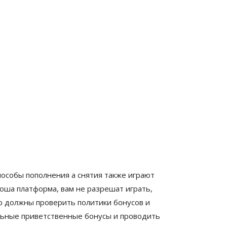
пособы пополнения а снятия также играют
оша платформа, вам не разрешат играть,
тр должны проверить политики бонусов и
льные приветственные бонусы и проводить