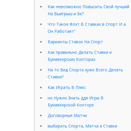
Как невозможно Повысить Свой лучший
На Выигрыш и Бк?
Что Такое Флэт В Ставках в Спорт И а
Он Работает”
Варианты Ставок На Спорт
Как правильно Делать Ставки и
Букмекерских Конторах
На то Вид Спорта хуже Всего Делать
Ставки?
Как Играть В Плюс
но Нужно Знать ддя Игры В
Букмекерской Конторе
Договорные Матчи
выбирать Спорта, Матча а Ставки