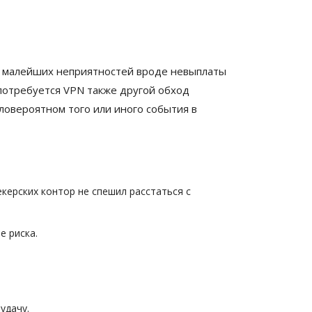
от малейших неприятностей вроде невыплаты
 потребуется VPN также другой обход
ловероятном того или иного события в
керских контор не спешил расстаться с
е риска.
удачу.