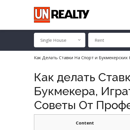
Single House
Rent
Как Делать Ставки На Спорт и Букмекерских
Как делать Став
Букмекера, Играт
Советы От Проф
Content