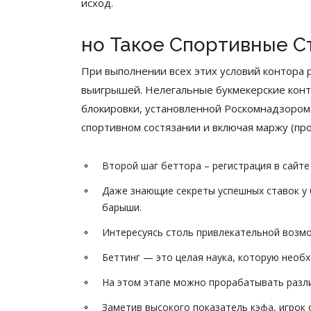
исход.
но Такое Спортивные С
При выполнении всех этих условий контора 
выигрышей. Нелегальные букмекерские конто
блокировки, установленной Роскомнадзором.
спортивном состязании и включая маржу (про
Второй шаг беттора – регистрация в сайт
Даже знающие секреты успешных ставок у б
барыши.
Интересуясь столь привлекательной возмо
Беттинг — это целая наука, которую необ
На этом этапе можно прорабатывать разли
Заметив высокого показатель кэфа, игрок с