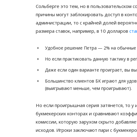
Сольберге это тем, но в пользовательском 
причины могут заблокировать доступ в конт
администрации, то с крайней долей вероят
размера ставок, например, в 10 долларов
ста
Удобное решение Петра — 2% на обычные к
Но если практиковать данную тактику в ре
Даже если один варианте проиграет, вы вы
Большинство клиентов БК играют для удов
(выигрывают меньше, чем проигрывают).
Но если проигрышная серия затянется, то у 
букмекерских конторах и сравнивают коэффи
комиссии, которую зарухом скрыто добавляе
исходов. Игроки заключают пари с букмекеро