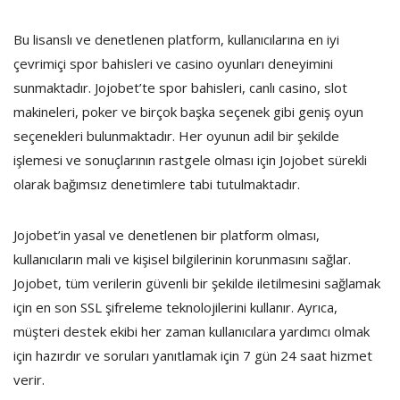
Bu lisanslı ve denetlenen platform, kullanıcılarına en iyi
çevrimiçi spor bahisleri ve casino oyunları deneyimini
sunmaktadır. Jojobet’te spor bahisleri, canlı casino, slot
makineleri, poker ve birçok başka seçenek gibi geniş oyun
seçenekleri bulunmaktadır. Her oyunun adil bir şekilde
işlemesi ve sonuçlarının rastgele olması için Jojobet sürekli
olarak bağımsız denetimlere tabi tutulmaktadır.
Jojobet’in yasal ve denetlenen bir platform olması,
kullanıcıların mali ve kişisel bilgilerinin korunmasını sağlar.
Jojobet, tüm verilerin güvenli bir şekilde iletilmesini sağlamak
için en son SSL şifreleme teknolojilerini kullanır. Ayrıca,
müşteri destek ekibi her zaman kullanıcılara yardımcı olmak
için hazırdır ve soruları yanıtlamak için 7 gün 24 saat hizmet
verir.