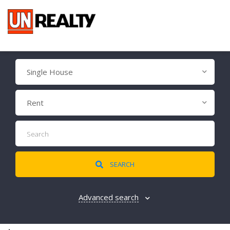
Single House
Rent
SEARCH
Advanced search