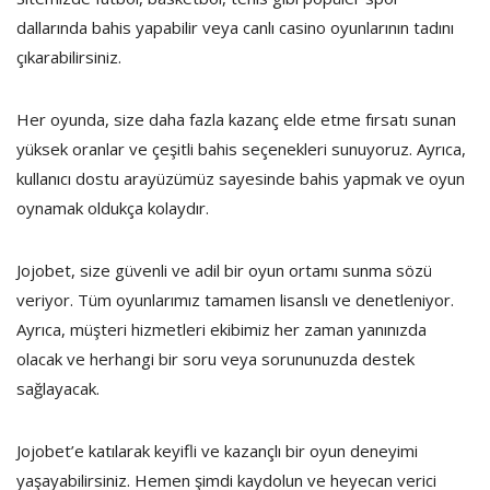
dallarında bahis yapabilir veya canlı casino oyunlarının tadını
çıkarabilirsiniz.
Her oyunda, size daha fazla kazanç elde etme fırsatı sunan
yüksek oranlar ve çeşitli bahis seçenekleri sunuyoruz. Ayrıca,
kullanıcı dostu arayüzümüz sayesinde bahis yapmak ve oyun
oynamak oldukça kolaydır.
Jojobet, size güvenli ve adil bir oyun ortamı sunma sözü
veriyor. Tüm oyunlarımız tamamen lisanslı ve denetleniyor.
Ayrıca, müşteri hizmetleri ekibimiz her zaman yanınızda
olacak ve herhangi bir soru veya sorununuzda destek
sağlayacak.
Jojobet’e katılarak keyifli ve kazançlı bir oyun deneyimi
yaşayabilirsiniz. Hemen şimdi kaydolun ve heyecan verici