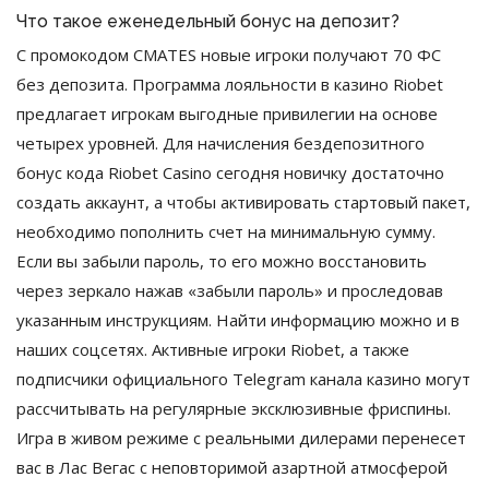
Что такое еженедельный бонус на депозит?
С промокодом CMATES новые игроки получают 70 ФС
без депозита. Программа лояльности в казино Riobet
предлагает игрокам выгодные привилегии на основе
четырех уровней. Для начисления бездепозитного
бонус кода Riobet Casino сегодня новичку достаточно
создать аккаунт, а чтобы активировать стартовый пакет,
необходимо пополнить счет на минимальную сумму.
Если вы забыли пароль, то его можно восстановить
через зеркало нажав «забыли пароль» и проследовав
указанным инструкциям. Найти информацию можно и в
наших соцсетях. Активные игроки Riobet, а также
подписчики официального Telegram канала казино могут
рассчитывать на регулярные эксклюзивные фриспины.
Игра в живом режиме с реальными дилерами перенесет
вас в Лас Вегас с неповторимой азартной атмосферой