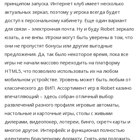
принципом запуска. Интернет клуб имеет несколько
актуальных зеркал, поэтому у игрока всегда будет
доступ к персональному кабинету. Еще один вариант
для связи – электронная почта. Ну и буду Riobet зеркало
юзать, а не внпы. Игроки могут быть уверены в том, что
они не пропустят бонусы или другие выгодные
предложения. Да, так было некоторое время, пока все
игры не начали массово переходить на платформу
HTML5, что позволило использовать их на любом
мобильном устройстве. Уровень может быть любым от
классического до ВИП. Ассортимент игр в Riobet казино
впечатляющий – здесь собран отличный выбор
развлечений разного профиля: игровые автоматы,
настольные и карточные игры, столы с живыми
дилерами, видеопокер, лотереи, бинго, скретч карты и
многое другое. Интерфейс и функционал полностью
идентичен браузерному формату. Снять или положить