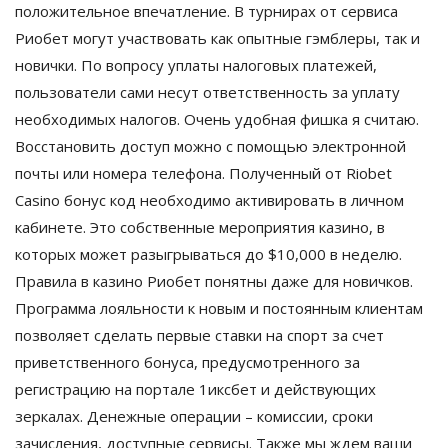
положительное впечатление. В турнирах от сервиса
Pиобeт могут участвовать как опытные гэмблеры, так и
новички. По вопросу уплаты налоговых платежей,
пользователи сами несут ответственность за уплату
необходимых налогов. Очень удобная фишка я считаю.
Восстановить доступ можно с помощью электронной
почты или номера телефона. Полученный от Riobet
Casino бонус код необходимо активировать в личном
кабинете. Это собственные мероприятия казино, в
которых может разыгрываться до $10,000 в неделю.
Правила в казино Риобет понятны даже для новичков.
Программа лояльности к новым и постоянным клиентам
позволяет сделать первые ставки на спорт за счет
приветственного бонуса, предусмотренного за
регистрацию на портале 1иксбет и действующих
зеркалах. Денежные операции – комиссии, сроки
зачисления, доступные сервисы. Также мы ждем ваши