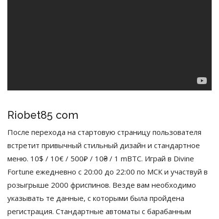
Riobet85 com
После перехода на стартовую страницу пользователя
встретит привычный стильный дизайн и стандартное
меню. 10$ / 10€ / 500₽ / 10₴ / 1 mBTC. Играй в Divine
Fortune ежедневно с 20:00 до 22:00 по МСК и участвуй в
розыгрыше 2000 фриспинов. Везде вам необходимо
указывать те данные, с которыми была пройдена
регистрация. Стандартные автоматы с барабанным