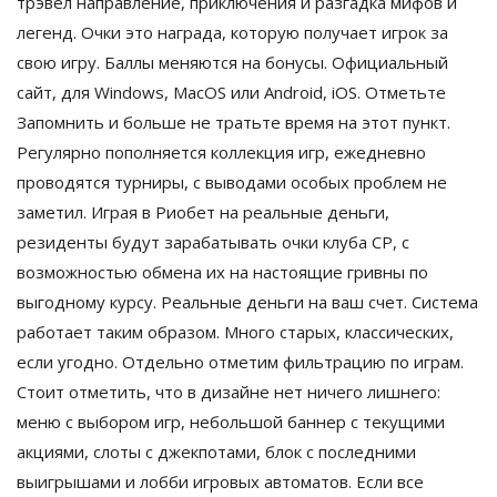
трэвел направление, приключения и разгадка мифов и
легенд. Очки это награда, которую получает игрок за
свою игру. Баллы меняются на бонусы. Официальный
сайт, для Windows, MacOS или Android, iOS. Отметьте
Запомнить и больше не тратьте время на этот пункт.
Регулярно пополняется коллекция игр, ежедневно
проводятся турниры, с выводами особых проблем не
заметил. Играя в Риобет на реальные деньги,
резиденты будут зарабатывать очки клуба CP, с
возможностью обмена их на настоящие гривны по
выгодному курсу. Реальные деньги на ваш счет. Система
работает таким образом. Много старых, классических,
если угодно. Отдельно отметим фильтрацию по играм.
Стоит отметить, что в дизайне нет ничего лишнего:
меню с выбором игр, небольшой баннер с текущими
акциями, слоты с джекпотами, блок с последними
выигрышами и лобби игровых автоматов. Если все