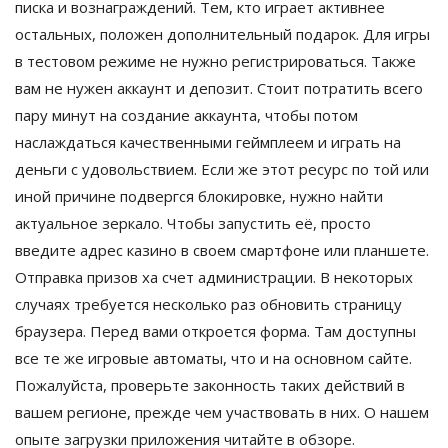
писка и вознаграждений. Тем, кто играет активнее
остальных, положен дополнительный подарок. Для игры
в тестовом режиме не нужно регистрироваться. Также
вам не нужен аккаунт и депозит. Стоит потратить всего
пару минут на создание аккаунта, чтобы потом
наслаждаться качественными геймплеем и играть на
деньги с удовольствием. Если же этот ресурс по той или
иной причине подвергся блокировке, нужно найти
актуальное зеркало. Чтобы запустить её, просто
введите адрес казино в своем смартфоне или планшете.
Отправка призов ха счет администрации. В некоторых
случаях требуется несколько раз обновить страницу
браузера. Перед вами откроется форма. Там доступны
все те же игровые автоматы, что и на основном сайте.
Пожалуйста, проверьте законность таких действий в
вашем регионе, прежде чем участвовать в них. О нашем
опыте загрузки приложения читайте в обзоре.