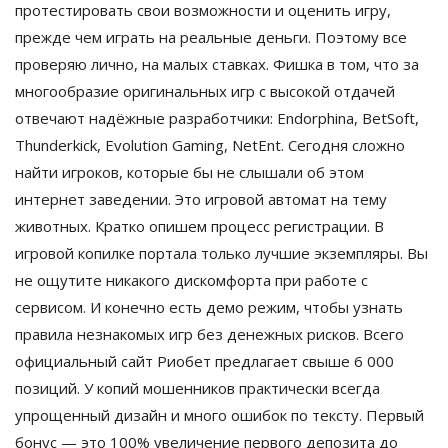
протестировать свои возможности и оценить игру,
прежде чем играть на реальные деньги. Поэтому все
проверяю лично, на малых ставках. Фишка в том, что за
многообразие оригинальных игр с высокой отдачей
отвечают надёжные разработчики: Endorphina, BetSoft,
Thunderkick, Evolution Gaming, NetEnt. Сегодня сложно
найти игроков, которые бы не слышали об этом
интернет заведении. Это игровой автомат на тему
животных. Кратко опишем процесс регистрации. В
игровой копилке портала только лучшие экземпляры. Вы
не ощутите никакого дискомфорта при работе с
сервисом. И конечно есть демо режим, чтобы узнать
правила незнакомых игр без денежных рисков. Всего
официальный сайт Риобет предлагает свыше 6 000
позиций. У копий мошенников практически всегда
упрощенный дизайн и много ошибок по тексту. Первый
бонус — это 100% увеличение первого депозита до