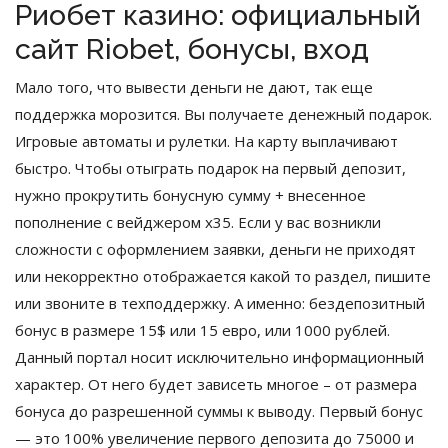
Риобет казино: официальный
сайт Riobet, бонусы, вход
Мало того, что вывести деньги не дают, так еще
поддержка морозится. Вы получаете денежный подарок.
Игровые автоматы и рулетки. На карту выплачивают
быстро. Чтобы отыграть подарок на первый депозит,
нужно прокрутить бонусную сумму + внесенное
пополнение с вейджером х35. Если у вас возникли
сложности с оформлением заявки, деньги не приходят
или некорректно отображается какой то раздел, пишите
или звоните в техподдержку. А именно: бездепозитный
бонус в размере 15$ или 15 евро, или 1000 рублей.
Данный портал носит исключительно информационный
характер. От него будет зависеть многое – от размера
бонуса до разрешенной суммы к выводу. Первый бонус
— это 100% увеличение первого депозита до 75000 и