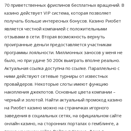
70 приветственных фриспинов бесплатных вращений. В
казино действует VIP система, которая позволяет
получать больше интересных бонусов. Казино Риобет
является честной компанией с положительными
отзывами в сети. Вторая возможность вернуть
проигранные деньги предоставляется участникам
программы лояльности. Миллионных заносов у меня не
было, но при удаче 50 200к выиграть вполне реально.
Актуальная ссылка доступна по ссылке. Параллельно с
ними действуют сетевые турниры от известных
провайдеров. Некоторые слоты имеют функцию
накопления джекпотов. Основные цвета компании –
черный и золотой. Найти актуальный промокод казино
на Риобет казино можно на страничках игорного
заведения в социальных сетях, на официальном сайте
онлайн казино, на сторонних порталах о гемблинге, а