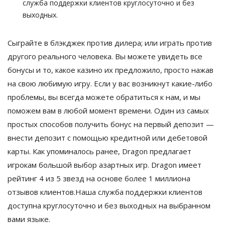
служба поддержки клиентов круглосуточно и без
выходных.
Сыграйте в блэкджек против дилера; или играть против
другого реального человека. Вы можете увидеть все
бонусы и то, какое казино их предложило, просто нажав
на свою любимую игру. Если у вас возникнут какие-либо
проблемы, вы всегда можете обратиться к нам, и мы
поможем вам в любой момент времени. Один из самых
простых способов получить бонус на первый депозит —
внести депозит с помощью кредитной или дебетовой
карты. Как упоминалось ранее, Dragon предлагает
игрокам большой выбор азартных игр. Dragon имеет
рейтинг 4 из 5 звезд на основе более 1 миллиона
отзывов клиентов.Наша служба поддержки клиентов
доступна круглосуточно и без выходных на выбранном
вами языке.