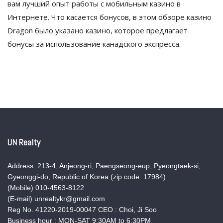
вам лучший опыт работы с мобильным казино в
Интернете. Что касается бонусов, в этом обзоре казино
Dragon было указано казино, которое предлагает
бонусы за использование канадского экспресса.
UN Realty
Address: 213-4, Anjeong-ri, Paengseong-eup, Pyeongtaek-si,
Gyeonggi-do, Republic of Korea (zip code: 17984)
(Mobile) 010-4563-8122
(E-mail) unrealtykr@gmail.com
Reg No. 41220-2019-00047 CEO : Choi, Ji Soo
Business hour : MON-SAT 9:30AM to 6:30PM