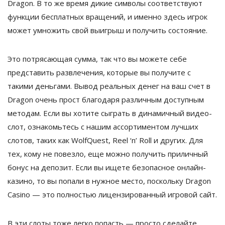
Dragon. В то же время дикие символы соответствуют
функции бесплатных вращений, и именно здесь игрок
может умножить свой выигрыш и получить состояние.
Это потрясающая сумма, так что вы можете себе
представить развлечения, которые вы получите с
такими деньгами. Вывод реальных денег на ваш счет в
Dragon очень прост благодаря различным доступным
методам. Если вы хотите сыграть в динамичный видео-
слот, ознакомьтесь с нашим ассортиментом лучших
слотов, таких как WolfQuest, Reel ‘n’ Roll и других. Для
тех, кому не повезло, еще можно получить приличный
бонус на депозит. Если вы ищете безопасное онлайн-
казино, то вы попали в нужное место, поскольку Dragon
Casino — это полностью лицензированный игровой сайт.
В эти слоты тоже легко попасть — просто сделайте