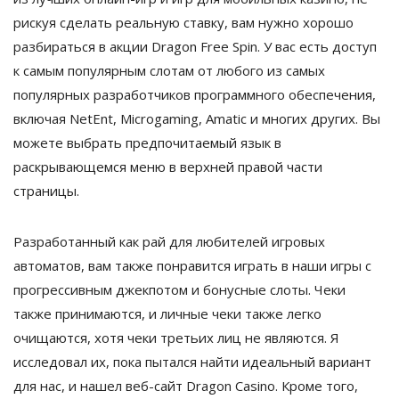
рискуя сделать реальную ставку, вам нужно хорошо
разбираться в акции Dragon Free Spin. У вас есть доступ
к самым популярным слотам от любого из самых
популярных разработчиков программного обеспечения,
включая NetEnt, Microgaming, Amatic и многих других. Вы
можете выбрать предпочитаемый язык в
раскрывающемся меню в верхней правой части
страницы.
Разработанный как рай для любителей игровых
автоматов, вам также понравится играть в наши игры с
прогрессивным джекпотом и бонусные слоты. Чеки
также принимаются, и личные чеки также легко
очищаются, хотя чеки третьих лиц не являются. Я
исследовал их, пока пытался найти идеальный вариант
для нас, и нашел веб-сайт Dragon Casino. Кроме того,