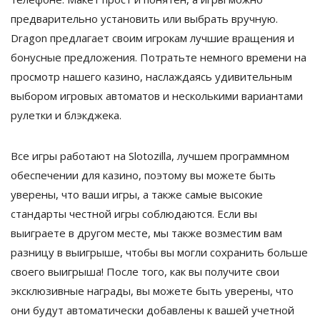
предварительно установить или выбрать вручную.
Dragon предлагает своим игрокам лучшие вращения и
бонусные предложения. Потратьте немного времени на
просмотр нашего казино, наслаждаясь удивительным
выбором игровых автоматов и несколькими вариантами
рулетки и блэкджека.
Все игры работают на Slotozilla, лучшем программном
обеспечении для казино, поэтому вы можете быть
уверены, что ваши игры, а также самые высокие
стандарты честной игры соблюдаются. Если вы
выиграете в другом месте, мы также возместим вам
разницу в выигрыше, чтобы вы могли сохранить больше
своего выигрыша! После того, как вы получите свои
эксклюзивные награды, вы можете быть уверены, что
они будут автоматически добавлены к вашей учетной