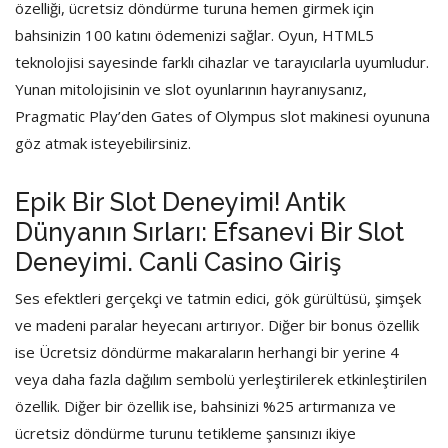
özelliği, ücretsiz döndürme turuna hemen girmek için
bahsinizin 100 katını ödemenizi sağlar. Oyun, HTML5
teknolojisi sayesinde farklı cihazlar ve tarayıcılarla uyumludur.
Yunan mitolojisinin ve slot oyunlarının hayranıysanız,
Pragmatic Play’den Gates of Olympus slot makinesi oyununa
göz atmak isteyebilirsiniz.
Epik Bir Slot Deneyimi! Antik
Dünyanın Sırları: Efsanevi Bir Slot
Deneyimi. Canli Casino Giriş
Ses efektleri gerçekçi ve tatmin edici, gök gürültüsü, şimşek
ve madeni paralar heyecanı artırıyor. Diğer bir bonus özellik
ise Ücretsiz döndürme makaraların herhangi bir yerine 4
veya daha fazla dağılım sembolü yerleştirilerek etkinleştirilen
özellik. Diğer bir özellik ise, bahsinizi %25 artırmanıza ve
ücretsiz döndürme turunu tetikleme şansınızı ikiye