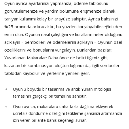
Oyun ayrıca ayarlarınızı yapmanıza, ödeme tablosunu
görüntülemenize ve yardım bölümüne erişmenize olanak
tanıyan kullanımı kolay bir arayüze sahiptir. Ayrıca bahsinizi
%25 oranında artıracaktır, bu yüzden karşılayabileceğinizden
emin olun. Oyunun nasıl çalıştığını ve kuralların neler olduğunu
açıklayın – Sembolleri ve ödemelerini açıklayın – Oyunun özel
özelliklerini ve bonuslarını vurgulayın. Bunlardan bazıları:
Yuvarlanan Makaralar: Daha önce de belirttiğimiz gibi,
kazanan bir kombinasyon oluşturduğunuzda, ilgili semboller
tablodan kaybolur ve yerlerine yenileri gelir.
Oyun 3 boyutlu bir tasarıma ve antik Yunan mitolojisi
temasının gerçekçi bir temsiline sahiptir.
Oyun ayrıca, makaralara daha fazla dağılma ekleyerek
ücretsiz döndürme özelliğini tetikleme şansınızı artırmanıza
izin veren bir ante bahis seçeneği sunar.