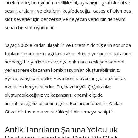
incelemede, bu oyunun özelliklerini, oynanışını, grafiklerini ve
sesini, artılarını ve eksilerini keşfedeceğiz. Gates of Olympus,
slot severler için benzersiz ve heyecan verici bir deneyim
sunan bir slot oyunudur.
Sayaç 500x’e kadar ulaşabilir ve ücretsiz dönüşlerin sonunda
toplam kazancınıza uygulanacaktır. Bunun yerine, makaraların
herhangi bir yerine sekiz veya daha fazla eşleşen sembol
yerleştirerek kazanan kombinasyonlar oluşturabilirsiniz.
Ayrıca, vahşi semboller veya bonus oyunlar gibi bazı ortak
özelliklerden yoksundur. Bu, bazı büyük Çoğaltanlar
oluşturabileceğiniz ve kazancınızı önemli ölçüde
artırabileceğiniz anlamına gelir. Bunlardan bazıları: Artıları:
Güzel bir tasarıma ve sürükleyici bir temaya sahiptir.
Antik Tanrıların Şanına Yolculuk