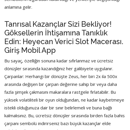
anlamına gelir.
Tanrısal Kazançlar Sizi Bekliyor!
Göksellerin İhtişamına Tanıklık
Edin: Heyecan Verici Slot Macerası.
Giriş Mobil App
Bu sayaç, özelliğin sonuna kadar sıfırlanmaz ve ücretsiz
dönüşler sırasında kazandığınız her galibiyete uygulanır.
Çarpanlar: Herhangi bir dönüşte Zeus, her biri 2x ila 500x
arasında değişen bir çarpan değerine sahip bir veya daha
fazla şimşek çakmasını makaralara rastgele fırlatabilir. Bu
yüksek volatiliteli bir oyun olduğundan, ne kadar kaybetmeye
istekli olduğunuza dair bir sınır belirlemeli ve buna bağlı
kalmalısınız. Bu, ücretsiz dönüşler sırasında birden fazla bahis
çarpanı sembolü indirirseniz bazı büyük kazançlar elde