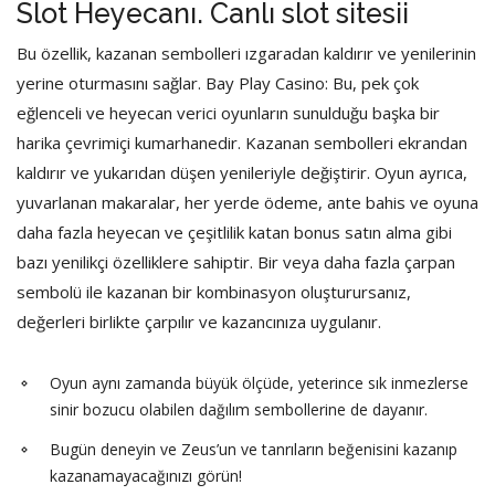
Slot Heyecanı. Canlı slot sitesii
Bu özellik, kazanan sembolleri ızgaradan kaldırır ve yenilerinin
yerine oturmasını sağlar. Bay Play Casino: Bu, pek çok
eğlenceli ve heyecan verici oyunların sunulduğu başka bir
harika çevrimiçi kumarhanedir. Kazanan sembolleri ekrandan
kaldırır ve yukarıdan düşen yenileriyle değiştirir. Oyun ayrıca,
yuvarlanan makaralar, her yerde ödeme, ante bahis ve oyuna
daha fazla heyecan ve çeşitlilik katan bonus satın alma gibi
bazı yenilikçi özelliklere sahiptir. Bir veya daha fazla çarpan
sembolü ile kazanan bir kombinasyon oluşturursanız,
değerleri birlikte çarpılır ve kazancınıza uygulanır.
Oyun aynı zamanda büyük ölçüde, yeterince sık inmezlerse
sinir bozucu olabilen dağılım sembollerine de dayanır.
Bugün deneyin ve Zeus’un ve tanrıların beğenisini kazanıp
kazanamayacağınızı görün!