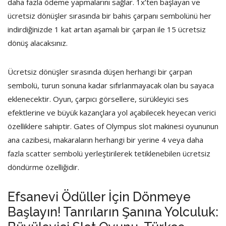
daha fazla ödeme yapmalarını sağlar. 1x’ten başlayan ve
ücretsiz dönüşler sırasında bir bahis çarpanı sembolünü her
indirdiğinizde 1 kat artan aşamalı bir çarpan ile 15 ücretsiz
dönüş alacaksınız.
Ücretsiz dönüşler sırasında düşen herhangi bir çarpan
sembolü, turun sonuna kadar sıfırlanmayacak olan bu sayaca
eklenecektir. Oyun, çarpıcı görsellere, sürükleyici ses
efektlerine ve büyük kazançlara yol açabilecek heyecan verici
özelliklere sahiptir. Gates of Olympus slot makinesi oyununun
ana cazibesi, makaraların herhangi bir yerine 4 veya daha
fazla scatter sembolü yerleştirilerek tetiklenebilen ücretsiz
döndürme özelliğidir.
Efsanevi Ödüller İçin Dönmeye
Başlayın! Tanrıların Şanına Yolculuk: