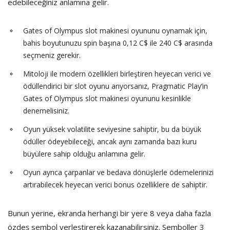
edebileceğiniz anlamına gelir.
Gates of Olympus slot makinesi oyununu oynamak için,
bahis boyutunuzu spin başına 0,12 C$ ile 240 C$ arasında
seçmeniz gerekir.
Mitoloji ile modern özellikleri birleştiren heyecan verici ve
ödüllendirici bir slot oyunu arıyorsanız, Pragmatic Play’in
Gates of Olympus slot makinesi oyununu kesinlikle
denemelisiniz.
Oyun yüksek volatilite seviyesine sahiptir, bu da büyük
ödüller ödeyebileceği, ancak aynı zamanda bazı kuru
büyülere sahip olduğu anlamına gelir.
Oyun ayrıca çarpanlar ve bedava dönüşlerle ödemelerinizi
artırabilecek heyecan verici bonus özelliklere de sahiptir.
Bunun yerine, ekranda herhangi bir yere 8 veya daha fazla
özdeş sembol yerleştirerek kazanabilirsiniz. Semboller 3