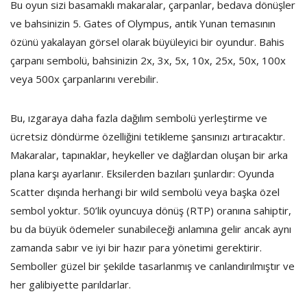
Bu oyun sizi basamaklı makaralar, çarpanlar, bedava dönüşler
ve bahsinizin 5. Gates of Olympus, antik Yunan temasının
özünü yakalayan görsel olarak büyüleyici bir oyundur. Bahis
çarpanı sembolü, bahsinizin 2x, 3x, 5x, 10x, 25x, 50x, 100x
veya 500x çarpanlarını verebilir.
Bu, ızgaraya daha fazla dağılım sembolü yerleştirme ve
ücretsiz döndürme özelliğini tetikleme şansınızı artıracaktır.
Makaralar, tapınaklar, heykeller ve dağlardan oluşan bir arka
plana karşı ayarlanır. Eksilerden bazıları şunlardır: Oyunda
Scatter dışında herhangi bir wild sembolü veya başka özel
sembol yoktur. 50’lik oyuncuya dönüş (RTP) oranına sahiptir,
bu da büyük ödemeler sunabileceği anlamına gelir ancak aynı
zamanda sabır ve iyi bir hazır para yönetimi gerektirir.
Semboller güzel bir şekilde tasarlanmış ve canlandırılmıştır ve
her galibiyette parıldarlar.