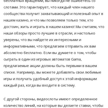
бесплатных вращений, вы никогда не ошибетесь со
слотами. Это гарантирует, что каждый член нашего
сообщества получит захватывающий и полезный опыт в
нашем казино, и что мы позволяем только тем, кто
достоин, жить и играть в нашем казино! Мы считаем, что
наши обзоры просто лучшие в отрасли, и настолько
уверены, что вы найдете их интересными и
информативными, что предлагаем отправить их вам
абсолютно бесплатно. Если вы думаете о том, чтобы
сыграть в один из игровых автоматов Gama,
предлагаемые акции должны быть первыми в вашем
списке. Например, вы можете добавлять свои любимые
игры и получать удобный доступ к этой информации
каждый раз, когда вы входите в систему.
С другой стороны, видеослоты имеют определенное
количество линий, на которые вы делаете ставки, чтобы