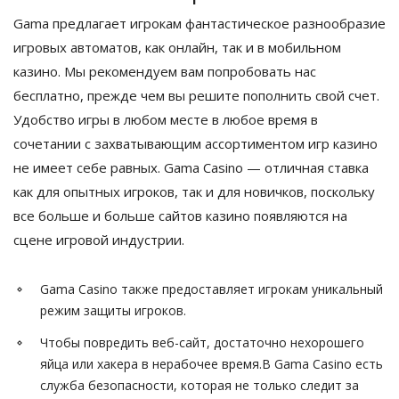
Gama предлагает игрокам фантастическое разнообразие
игровых автоматов, как онлайн, так и в мобильном
казино. Мы рекомендуем вам попробовать нас
бесплатно, прежде чем вы решите пополнить свой счет.
Удобство игры в любом месте в любое время в
сочетании с захватывающим ассортиментом игр казино
не имеет себе равных. Gama Casino — отличная ставка
как для опытных игроков, так и для новичков, поскольку
все больше и больше сайтов казино появляются на
сцене игровой индустрии.
Gama Casino также предоставляет игрокам уникальный
режим защиты игроков.
Чтобы повредить веб-сайт, достаточно нехорошего
яйца или хакера в нерабочее время.В Gama Casino есть
служба безопасности, которая не только следит за