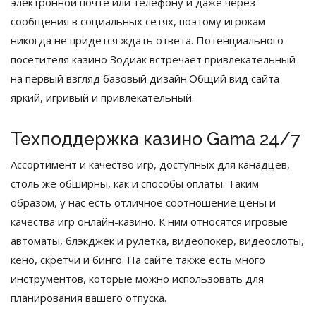
электронной почте или телефону и даже через
сообщения в социальных сетях, поэтому игрокам
никогда не придется ждать ответа. Потенциального
посетителя казино Зодиак встречает привлекательный
на первый взгляд базовый дизайн.Общий вид сайта
яркий, игривый и привлекательный.
Техподдержка казино Gama 24/7
Ассортимент и качество игр, доступных для канадцев,
столь же обширны, как и способы оплаты. Таким
образом, у нас есть отличное соотношение цены и
качества игр онлайн-казино. К ним относятся игровые
автоматы, блэкджек и рулетка, видеопокер, видеослоты,
кено, скретчи и бинго. На сайте также есть много
инструментов, которые можно использовать для
планирования вашего отпуска.