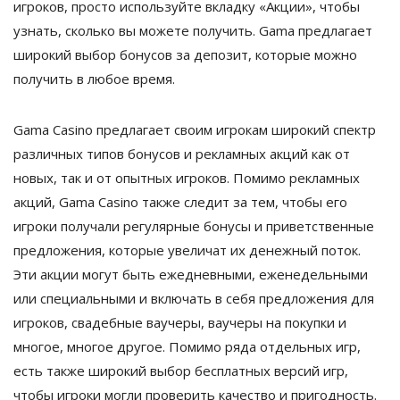
игроков, просто используйте вкладку «Акции», чтобы
узнать, сколько вы можете получить. Gama предлагает
широкий выбор бонусов за депозит, которые можно
получить в любое время.
Gama Casino предлагает своим игрокам широкий спектр
различных типов бонусов и рекламных акций как от
новых, так и от опытных игроков. Помимо рекламных
акций, Gama Casino также следит за тем, чтобы его
игроки получали регулярные бонусы и приветственные
предложения, которые увеличат их денежный поток.
Эти акции могут быть ежедневными, еженедельными
или специальными и включать в себя предложения для
игроков, свадебные ваучеры, ваучеры на покупки и
многое, многое другое. Помимо ряда отдельных игр,
есть также широкий выбор бесплатных версий игр,
чтобы игроки могли проверить качество и пригодность.