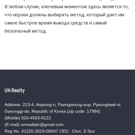
В любом случае, ключевым моментом здесь является то,
что игроки должны выбирать метод, который дает им
самое быстрое время вывода средств и самый
безопасный метод.
UN Realty
Address: 213-4, Anjeong-ri, Paengseong-eup, Pyeongtaek-si,
Gyeonggi-do, Republic of Korea (zip code: 17984)
(Mobile) 010-4563-8122
(E-mail) unrealtykr@gmail.com
Reg No. 41220-2019-00047 CEO : Choi, Ji Soo