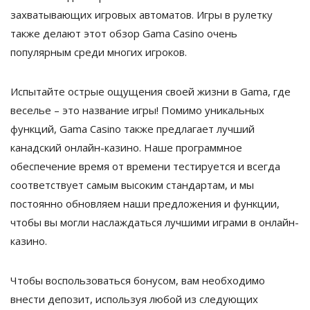
захватывающих игровых автоматов. Игры в рулетку
также делают этот обзор Gama Casino очень
популярным среди многих игроков.
Испытайте острые ощущения своей жизни в Gama, где
веселье – это название игры! Помимо уникальных
функций, Gama Casino также предлагает лучший
канадский онлайн-казино. Наше программное
обеспечение время от времени тестируется и всегда
соответствует самым высоким стандартам, и мы
постоянно обновляем наши предложения и функции,
чтобы вы могли наслаждаться лучшими играми в онлайн-
казино.
Чтобы воспользоваться бонусом, вам необходимо
внести депозит, используя любой из следующих