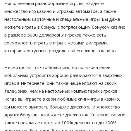
Наполненный разнообразием игр, вы найдете
множество игр казино и игровых автоматов, а также
настольные, карточные и специальные игры. Вы даже
можете играть в бонусы с потрясающим бонусом казино
в размере 5000 долларов! У игроков также есть
возможность играть в игры с живыми дилерами,
которые доступны в разделе нашего живого казино.
Несмотря на то, что большинство пользователей
мобильных устройств хорошо разбираются в азартных
играх в Интернете, они также чаще играют на своих
телефонах, чем на настольных компьютерах игроков.
Когда вы играете в свои любимые спин-игры в казино,
вы можете выиграть большие джекпоты и множество
других бонусов, пока ждете джекпотов. Конечно, казино
также предлагает матч до 100% депозитов до 100%
депозитов. Еще одно большое преимущество игры в