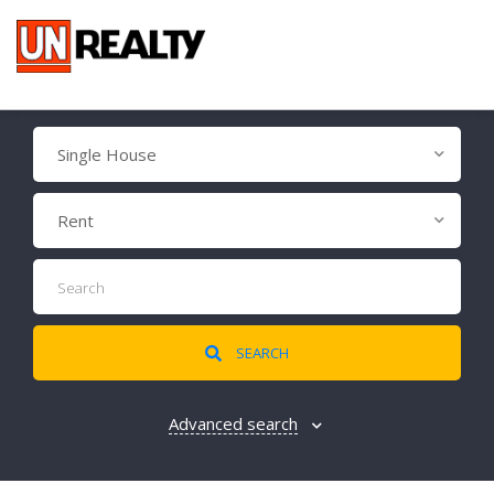
Single House
Rent
SEARCH
Advanced search