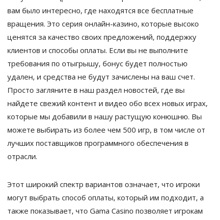
вам было интересно, где находятся все бесплатные
вращения. Это серия онлайн-казино, которые высоко
ценятся за качество своих предложений, поддержку
клиентов и способы оплаты. Если вы не выполните
требования по отыгрышу, бонус будет полностью
удален, и средства не будут зачислены на ваш счет.
Просто загляните в наш раздел новостей, где вы
найдете свежий контент и видео обо всех новых играх,
которые мы добавили в нашу растущую конюшню. Вы
можете выбирать из более чем 500 игр, в том числе от
лучших поставщиков программного обеспечения в
отрасли.
Этот широкий спектр вариантов означает, что игроки
могут выбрать способ оплаты, который им подходит, а
также показывает, что Gama Casino позволяет игрокам