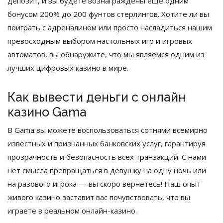
депозит, и вы будете вознаграждены еще одним
бонусом 200% до 200 фунтов стерлингов. Хотите ли вы
поиграть с адреналином или просто насладиться нашим
превосходным выбором настольных игр и игровых
автоматов, вы обнаружите, что мы являемся одним из
лучших цифровых казино в мире.
Как вывести деньги с онлайн
казино Gama
В Gama вы можете воспользоваться сотнями всемирно
известных и признанных банковских услуг, гарантируя
прозрачность и безопасность всех транзакций. С нами
нет смысла превращаться в девушку на одну ночь или
на разового игрока — вы скоро вернетесь! Наш опыт
живого казино заставит вас почувствовать, что вы
играете в реальном онлайн-казино.