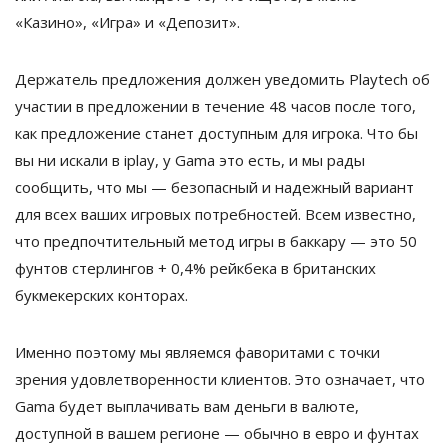
«Казино», «Игра» и «Депозит».
Держатель предложения должен уведомить Playtech об
участии в предложении в течение 48 часов после того,
как предложение станет доступным для игрока. Что бы
вы ни искали в iplay, у Gama это есть, и мы рады
сообщить, что мы — безопасный и надежный вариант
для всех ваших игровых потребностей. Всем известно,
что предпочтительный метод игры в баккару — это 50
фунтов стерлингов + 0,4% рейкбека в британских
букмекерских конторах.
Именно поэтому мы являемся фаворитами с точки
зрения удовлетворенности клиентов. Это означает, что
Gama будет выплачивать вам деньги в валюте,
доступной в вашем регионе — обычно в евро и фунтах