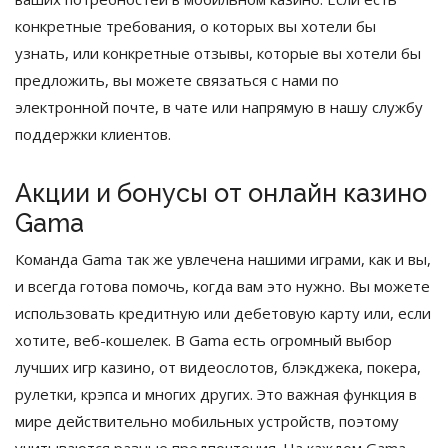
конкретные требования, о которых вы хотели бы
узнать, или конкретные отзывы, которые вы хотели бы
предложить, вы можете связаться с нами по
электронной почте, в чате или напрямую в нашу службу
поддержки клиентов.
Акции и бонусы от онлайн казино
Gama
Команда Gama так же увлечена нашими играми, как и вы,
и всегда готова помочь, когда вам это нужно. Вы можете
использовать кредитную или дебетовую карту или, если
хотите, веб-кошелек. В Gama есть огромный выбор
лучших игр казино, от видеослотов, блэкджека, покера,
рулетки, крэпса и многих других. Это важная функция в
мире действительно мобильных устройств, поэтому