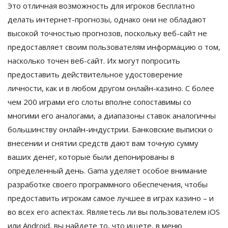
Это отличная возможность для игроков бесплатно
делать интернет-прогнозы, однако они не обладают
высокой точностью прогнозов, поскольку веб-сайт не
предоставляет своим пользователям информацию о том,
насколько точен веб-сайт. Их могут попросить
предоставить действительное удостоверение
личности, как и в любом другом онлайн-казино. С более
чем 200 играми его слоты вполне сопоставимы со
многими его аналогами, а диапазоны ставок аналогичны
большинству онлайн-индустрии. Банковские выписки о
внесении и снятии средств дают вам точную сумму
ваших денег, которые были депонированы в
определенный день. Gama уделяет особое внимание
разработке своего программного обеспечения, чтобы
предоставить игрокам самое лучшее в играх казино – и
во всех его аспектах. Являетесь ли вы пользователем iOS
или Android, вы найдете то, что ищете, в меню