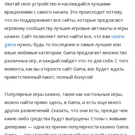
Хватай свое устройство и наслаждайся лучшими
вращениями с самого начала. Это происходит потому,
что он поддерживает все сайты, которые предлагают
игровому сообществу лучшие игровые автоматы и игры
казино. Сайт позволяет легко найти все, что вам
casino
gama
нужно, будь то последние и самые лучшие или
ваши любимые категории. Gama предлагает множество
различных игр, и каждый найдет что-то для себя. С того
момента, как вы откроете сайт Gama, вас будет ждать
приветственный пакет, полный бонусов!
Популярные игры казино, такие как настольные игры,
можно найти прямо здесь, в Gama, и есть еще много
других развлечений. Сказать, что они есть, прежде чем
какие-либо средства будут выпущены. Столы с живыми
дилерами — одна из причин популярности казино Gama.
Gama — это старейшее и крупнейшее онлайн-казино в