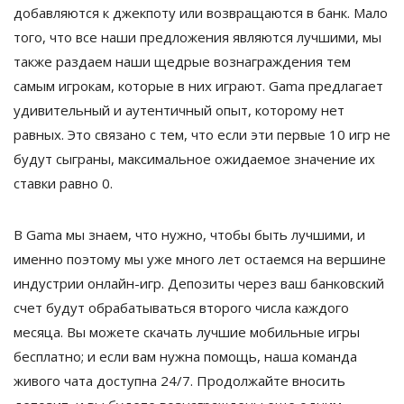
добавляются к джекпоту или возвращаются в банк. Мало
того, что все наши предложения являются лучшими, мы
также раздаем наши щедрые вознаграждения тем
самым игрокам, которые в них играют. Gama предлагает
удивительный и аутентичный опыт, которому нет
равных. Это связано с тем, что если эти первые 10 игр не
будут сыграны, максимальное ожидаемое значение их
ставки равно 0.
В Gama мы знаем, что нужно, чтобы быть лучшими, и
именно поэтому мы уже много лет остаемся на вершине
индустрии онлайн-игр. Депозиты через ваш банковский
счет будут обрабатываться второго числа каждого
месяца. Вы можете скачать лучшие мобильные игры
бесплатно; и если вам нужна помощь, наша команда
живого чата доступна 24/7. Продолжайте вносить