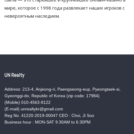
мире, которое с 1998 года развлекает наших игроков с
невероятным наследием.
UN Realty
Address: 213-4, Anjeong-ri, Paengseong-eup, Pyeongtaek-si,
Gyeonggi-do, Republic of Korea (zip code: 17984)
(Mobile) 010-4563-8122
(E-mail) unrealtykr@gmail.com
Reg No. 41220-2019-00047 CEO : Choi, Ji Soo
Business hour : MON-SAT 9:30AM to 6:30PM