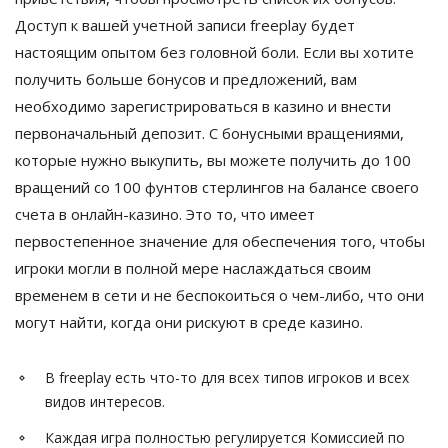
Доступ к вашей учетной записи freeplay будет
настоящим опытом без головной боли. Если вы хотите
получить больше бонусов и предложений, вам
необходимо зарегистрироваться в казино и внести
первоначальный депозит. С бонусными вращениями,
которые нужно выкупить, вы можете получить до 100
вращений со 100 фунтов стерлингов на балансе своего
счета в онлайн-казино. Это то, что имеет
первостепенное значение для обеспечения того, чтобы
игроки могли в полной мере наслаждаться своим
временем в сети и не беспокоиться о чем-либо, что они
могут найти, когда они рискуют в среде казино.
В freeplay есть что-то для всех типов игроков и всех
видов интересов.
Каждая игра полностью регулируется Комиссией по