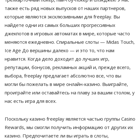
также есть ряд новых выпусков от наших партнеров,
которые являются эксклюзивными для freeplay. Вы
найдете одни из самых больших прогрессивных
джекпотов в игровых автоматах в мире, которые часто
меняются ежедневно. Спиральные слоты — Midas Touch,
Ice Age До вершины далеко — и это то, что нам
нравится. Когда дело доходит до лучших игр,
репутации, бонусов, рекламных акций и, прежде всего,
выбора, freeplay предлагает абсолютно все, что вы
могли бы пожелать в мире онлайн-казино. Выиграйте,
проиграйте или оставайтесь на плаву за вашим столом, у
нас есть игра для всех.
Поскольку казино freeplay является частью группы Casino
Rewards, мы смогли получить информацию от других их
казино. Предпочитаете ли вы играть в слоты,