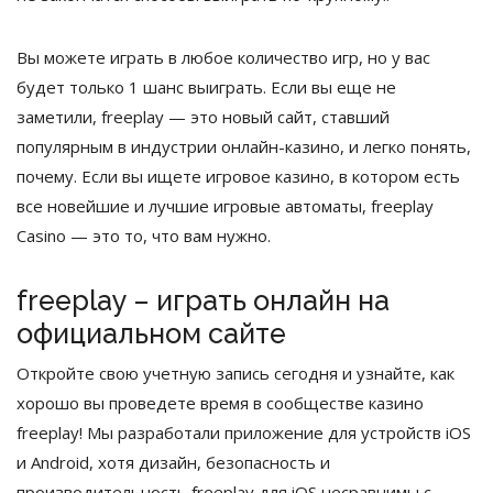
Вы можете играть в любое количество игр, но у вас
будет только 1 шанс выиграть. Если вы еще не
заметили, freeplay — это новый сайт, ставший
популярным в индустрии онлайн-казино, и легко понять,
почему. Если вы ищете игровое казино, в котором есть
все новейшие и лучшие игровые автоматы, freeplay
Casino — это то, что вам нужно.
freeplay – играть онлайн на
официальном сайте
Откройте свою учетную запись сегодня и узнайте, как
хорошо вы проведете время в сообществе казино
freeplay! Мы разработали приложение для устройств iOS
и Android, хотя дизайн, безопасность и
производительность freeplay для iOS несравнимы с