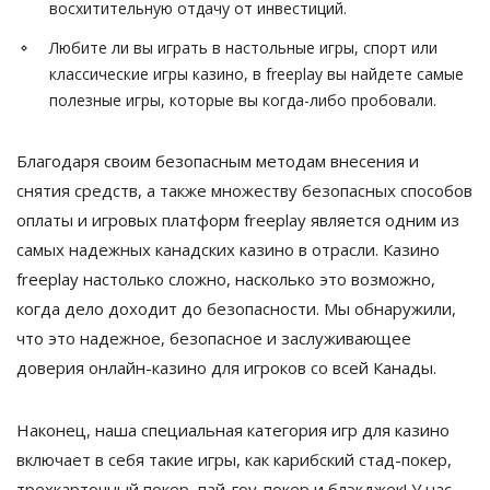
восхитительную отдачу от инвестиций.
Любите ли вы играть в настольные игры, спорт или
классические игры казино, в freeplay вы найдете самые
полезные игры, которые вы когда-либо пробовали.
Благодаря своим безопасным методам внесения и
снятия средств, а также множеству безопасных способов
оплаты и игровых платформ freeplay является одним из
самых надежных канадских казино в отрасли. Казино
freeplay настолько сложно, насколько это возможно,
когда дело доходит до безопасности. Мы обнаружили,
что это надежное, безопасное и заслуживающее
доверия онлайн-казино для игроков со всей Канады.
Наконец, наша специальная категория игр для казино
включает в себя такие игры, как карибский стад-покер,
трехкарточный покер, пай-гоу-покер и блэкджек! У нас