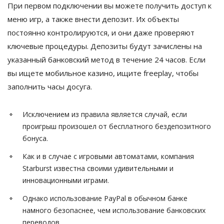
При первом подключении вы можете получить доступ к
меню игр, а также внести депозит. Их объекты
постоянно контролируются, и они даже проверяют
ключевые процедуры. Депозиты будут зачислены на
указанный банковский метод в течение 24 часов. Если
вы ищете мобильное казино, ищите freeplay, чтобы
заполнить часы досуга.
Исключением из правила является случай, если
проигрыш произошел от бесплатного бездепозитного
бонуса.
Как и в случае с игровыми автоматами, компания
Starburst известна своими удивительными и
инновационными играми.
Однако использование PayPal в обычном банке
намного безопаснее, чем использование банковских
переводов.