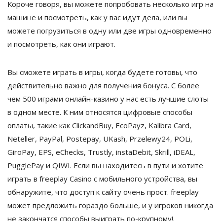
Короче говоря, вы можете попробовать несколько игр на
машине и посмотреть, как у вас идут дела, или вы
можете погрузиться в одну или две игры одновременно
и посмотреть, как они играют.
Вы сможете играть в игры, когда будете готовы, что
действительно важно для получения бонуса. С более
чем 500 играми онлайн-казино у нас есть лучшие слоты
в одном месте. К ним относятся цифровые способы
оплаты, такие как ClickandBuy, EcoPayz, Kalibra Card,
Neteller, PayPal, Postepay, UKash, Przelewy24, POLi,
GiroPay, EPS, eChecks, Trustly, instaDebit, Skrill, iDEAL,
PugglePay и QIWI. Если вы находитесь в пути и хотите
играть в freeplay Casino с мобильного устройства, вы
обнаружите, что доступ к сайту очень прост. freeplay
может предложить гораздо больше, и у игроков никогда
не закончатся способы выиграть по-крупному!.