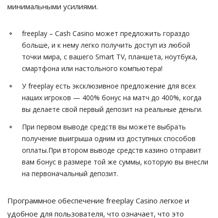
минимальными усилиями.
freeplay – Cash Casino может предложить гораздо
больше, и к нему легко получить доступ из любой
точки мира, с вашего Smart TV, планшета, ноутбука,
смартфона или настольного компьютера!
У freeplay есть эксклюзивное предложение для всех
наших игроков — 400% бонус на матч до 400%, когда
вы делаете свой первый депозит на реальные деньги.
При первом выводе средств вы можете выбрать
получение выигрыша одним из доступных способов
оплаты.При втором выводе средств казино отправит
вам бонус в размере той же суммы, которую вы внесли
на первоначальный депозит.
Программное обеспечение freeplay Casino легкое и
удобное для пользователя, что означает, что это