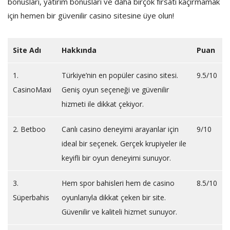
bonusları, yatırım bonusları ve daha birçok fırsatı kaçırmamak
için hemen bir güvenilir casino sitesine üye olun!
Site Adı
Hakkında
Puan
1.
Türkiye’nin en popüler casino sitesi.
9.5/10
CasinoMaxi
Geniş oyun seçeneği ve güvenilir
hizmeti ile dikkat çekiyor.
2. Betboo
Canlı casino deneyimi arayanlar için
9/10
ideal bir seçenek. Gerçek krupiyeler ile
keyifli bir oyun deneyimi sunuyor.
3.
Hem spor bahisleri hem de casino
8.5/10
Süperbahis
oyunlarıyla dikkat çeken bir site.
Güvenilir ve kaliteli hizmet sunuyor.