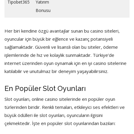
Tipobet365
Yatırım
Bonusu
Her biri kendine özgü avantajlar sunan bu casino siteleri,
oyuncular için büyük bir eğlence ve kazanç potansiyeli
sağlamaktadır. Güvenli ve lisanslı olan bu siteler, ödeme
işlemlerinde de hız ve kolaylık sunmaktadır. Türkiye’de
internet üzerinden oyun oynamak için en iyi casino sitelerine
katılabilir ve unutulmaz bir deneyim yaşayabilirsiniz.
En Popüler Slot Oyunları
Slot oyunları, online casino sitelerinde en popüler oyun
türlerinden biridir. Renkli temaları, etkileyici ses efektleri ve
büyük ödülleri ile slot oyunları, oyuncuların ilgisini
çekmektedir. İşte en popüler slot oyunlarından bazıları: