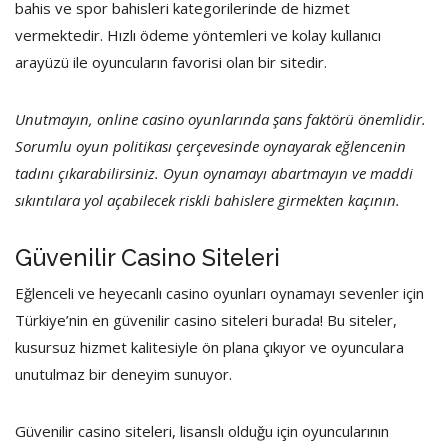
bahis ve spor bahisleri kategorilerinde de hizmet
vermektedir. Hızlı ödeme yöntemleri ve kolay kullanıcı
arayüzü ile oyuncuların favorisi olan bir sitedir.
Unutmayın, online casino oyunlarında şans faktörü önemlidir.
Sorumlu oyun politikası çerçevesinde oynayarak eğlencenin
tadını çıkarabilirsiniz. Oyun oynamayı abartmayın ve maddi
sıkıntılara yol açabilecek riskli bahislere girmekten kaçının.
Güvenilir Casino Siteleri
Eğlenceli ve heyecanlı casino oyunları oynamayı sevenler için
Türkiye’nin en güvenilir casino siteleri burada! Bu siteler,
kusursuz hizmet kalitesiyle ön plana çıkıyor ve oyunculara
unutulmaz bir deneyim sunuyor.
Güvenilir casino siteleri, lisanslı olduğu için oyuncularının