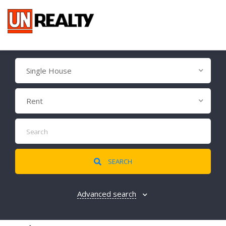
Single House
Rent
SEARCH
Advanced search