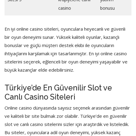
casino
bonusu
En iyi online casino siteleri, oyunculara heyecanlı ve güvenli
bir oyun deneyimi sunar. Yüksek kaliteli oyunlar, kazançlı
bonuslar ve güçlü müşteri destek ekibi ile oyuncuların
ihtiyaçlarını karşılamak için tasarlanmıştır. En iyi online casino
sitelerini seçerek, eğlenceli bir oyun deneyimi yaşayabilir ve
büyük kazançlar elde edebilirsiniz.
Türkiye’de En Güvenilir Slot ve
Canlı Casino Siteleri
Online casino dünyasında sayısız seçenek arasından güvenilir
ve kaliteli bir site bulmak zor olabilir. Türkiye’de en güvenilir
slot ve canlı casino sitelerini sizler için araştırdık ve listeledik.
Bu siteler, oyunculara adil oyun deneyimi, yüksek kazanç