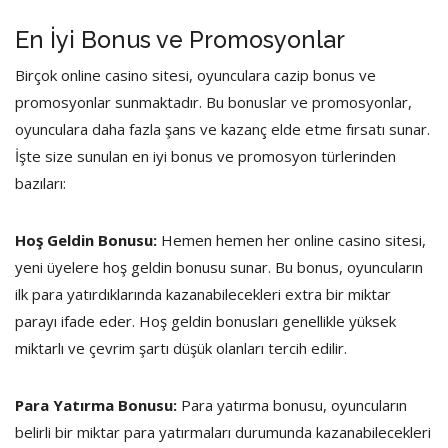
En İyi Bonus ve Promosyonlar
Birçok online casino sitesi, oyunculara cazip bonus ve
promosyonlar sunmaktadır. Bu bonuslar ve promosyonlar,
oyunculara daha fazla şans ve kazanç elde etme fırsatı sunar.
İşte size sunulan en iyi bonus ve promosyon türlerinden
bazıları:
Hoş Geldin Bonusu:
Hemen hemen her online casino sitesi,
yeni üyelere hoş geldin bonusu sunar. Bu bonus, oyuncuların
ilk para yatırdıklarında kazanabilecekleri extra bir miktar
parayı ifade eder. Hoş geldin bonusları genellikle yüksek
miktarlı ve çevrim şartı düşük olanları tercih edilir.
Para Yatırma Bonusu:
Para yatırma bonusu, oyuncuların
belirli bir miktar para yatırmaları durumunda kazanabilecekleri