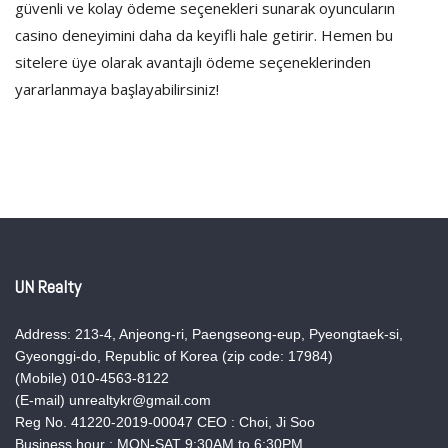
güvenli ve kolay ödeme seçenekleri sunarak oyuncuların
casino deneyimini daha da keyifli hale getirir. Hemen bu
sitelere üye olarak avantajlı ödeme seçeneklerinden
yararlanmaya başlayabilirsiniz!
UN Realty
Address: 213-4, Anjeong-ri, Paengseong-eup, Pyeongtaek-si,
Gyeonggi-do, Republic of Korea (zip code: 17984)
(Mobile) 010-4563-8122
(E-mail) unrealtykr@gmail.com
Reg No. 41220-2019-00047 CEO : Choi, Ji Soo
Business hour : MON-SAT 9:30AM to 6:30PM