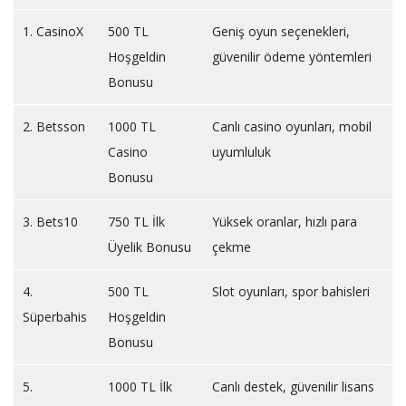
1. CasinoX
500 TL
Geniş oyun seçenekleri,
Hoşgeldin
güvenilir ödeme yöntemleri
Bonusu
2. Betsson
1000 TL
Canlı casino oyunları, mobil
Casino
uyumluluk
Bonusu
3. Bets10
750 TL İlk
Yüksek oranlar, hızlı para
Üyelik Bonusu
çekme
4.
500 TL
Slot oyunları, spor bahisleri
Süperbahis
Hoşgeldin
Bonusu
5.
1000 TL İlk
Canlı destek, güvenilir lisans