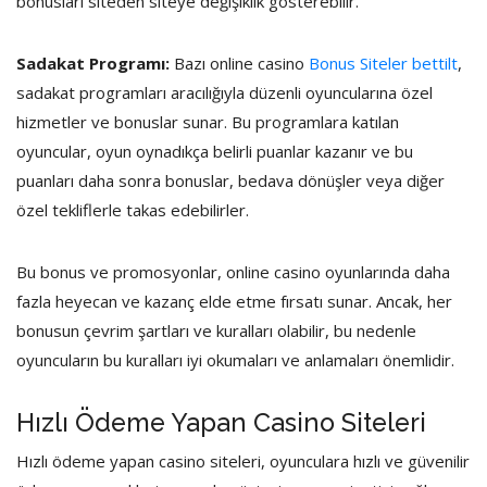
bonusları siteden siteye değişiklik gösterebilir.
Sadakat Programı:
Bazı online casino
Bonus Siteler bettilt
,
sadakat programları aracılığıyla düzenli oyuncularına özel
hizmetler ve bonuslar sunar. Bu programlara katılan
oyuncular, oyun oynadıkça belirli puanlar kazanır ve bu
puanları daha sonra bonuslar, bedava dönüşler veya diğer
özel tekliflerle takas edebilirler.
Bu bonus ve promosyonlar, online casino oyunlarında daha
fazla heyecan ve kazanç elde etme fırsatı sunar. Ancak, her
bonusun çevrim şartları ve kuralları olabilir, bu nedenle
oyuncuların bu kuralları iyi okumaları ve anlamaları önemlidir.
Hızlı Ödeme Yapan Casino Siteleri
Hızlı ödeme yapan casino siteleri, oyunculara hızlı ve güvenilir