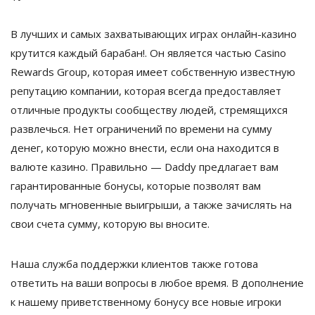
В лучших и самых захватывающих играх онлайн-казино
крутится каждый барабан!. Он является частью Casino
Rewards Group, которая имеет собственную известную
репутацию компании, которая всегда предоставляет
отличные продукты сообществу людей, стремящихся
развлечься. Нет ограничений по времени на сумму
денег, которую можно внести, если она находится в
валюте казино. Правильно — Daddy предлагает вам
гарантированные бонусы, которые позволят вам
получать мгновенные выигрыши, а также зачислять на
свои счета сумму, которую вы вносите.
Наша служба поддержки клиентов также готова
ответить на ваши вопросы в любое время. В дополнение
к нашему приветственному бонусу все новые игроки