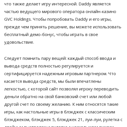
что также делает игру интересной. Daddy является
частью ведущего мирового оператора онлайн-казино
GVC Holdings. Чтобы попробовать Daddy и его игры,
прежде чем принять решение, вы можете использовать
бесплатный демо-бонус, чтобы играть в свое
удовольствие.
Следует помнить пару вещей: каждый способ ввода и
вывода средств полностью регулируется и
сертифицируется надежным игровым партнером. Что
касается вывода средств, мы были впечатлены
легкостью, с которой сайт позволял игроку переводить
деньги обратно на свой банковский счет или любой
другой счет по своему желанию. К ним относятся такие
игры, как настольные игры в блэкджек с классическим
блэкджеком, блэкджек 5, блэкджек 21, луи-луи, рулетка с