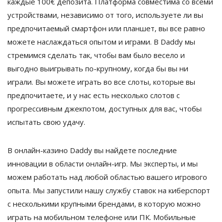
каждые 100€ депозита. Платформа совместима со всеми
устройствами, независимо от того, используете ли вы
предпочитаемый смартфон или планшет, вы все равно
можете наслаждаться опытом и играми. В Daddy мы
стремимся сделать так, чтобы вам было весело и
выгодно выигрывать по-крупному, когда бы вы ни
играли. Вы можете играть во все слоты, которые вы
предпочитаете, и у нас есть несколько слотов с
прогрессивным джекпотом, доступных для вас, чтобы
испытать свою удачу.
В онлайн-казино Daddy вы найдете последние
инновации в области онлайн-игр. Мы эксперты, и мы
можем работать над любой областью вашего игрового
опыта. Мы запустили нашу службу ставок на киберспорт
с несколькими крупными брендами, в которую можно
играть на мобильном телефоне или ПК. Мобильные