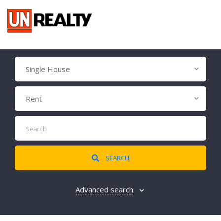
Single House
Rent
SEARCH
Advanced search