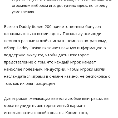
огромным выбором игр, доступных здесь, по своему
усмотрению.
Всего в Daddy более 200 приветственных бонусов —
ознакомьтесь со всеми здесь. Поскольку все люди
немного разные и любят играть немного по-разному,
обзор Daddy Casino включает важную информацию о
поддержке аккаунта, чтобы дать некоторое
представление о том, что каждый игрок найдет
наиболее полезным. Индустрии, чтобы игроки могли
наслаждаться играми в онлайн-казино, не беспокоясь о
том, как их опыт защищен.
Для игроков, желающих вывести любые выигрыши, вы
можете увидеть альтернативный вариант
использования способа оплаты. Кроме того,