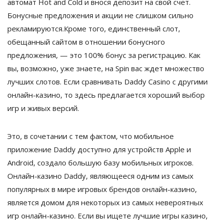
автомат Hot and Cold и внося депозит на свой счет.
Бонусные предложения и акции не слишком сильно
рекламируются.Кроме того, единственный слот,
обещанный сайтом в отношении бонусного
предложения, — это 100% бонус за регистрацию. Как
вы, возможно, уже знаете, на Spin вас ждет множество
лучших слотов. Если сравнивать Daddy Casino с другими
онлайн-казино, то здесь предлагается хороший выбор
игр и живых версий.
Это, в сочетании с тем фактом, что мобильное
приложение Daddy доступно для устройств Apple и
Android, создало большую базу мобильных игроков.
Онлайн-казино Daddy, являющееся одним из самых
популярных в мире игровых брендов онлайн-казино,
является домом для некоторых из самых невероятных
игр онлайн-казино. Если вы ищете лучшие игры казино,