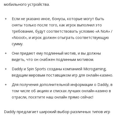
мобильного устройства.
Если не указано иное, бонусы, которые могут быть
сняты только после того, как игрок выполнил это
требование, будут соответствовать условию «A NoA» /
«Nooot», и игрок должен отыграть соответствующую
сумму.
Они придают ему подлинный мотив, и вы должны
видеть, что он снабжен подлинным мотивом.
Daddy и Spin Sports созданы компанией Microgaming,
ведущим мировым поставщиком игр для онлайн-казино.
Для получения дополнительной информации о Daddy, в
том числе об акциях и списках лучших онлайн-казино в
отрасли, посетите наш онлайн прямо сейчас!
Daddy предлагает широкий выбор различных типов игр