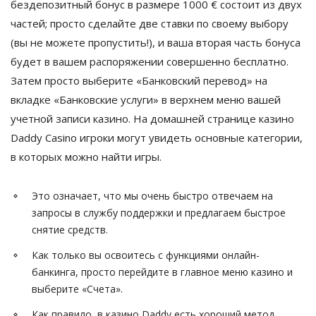
бездепозитный бонус в размере 1000 € состоит из двух
частей; просто сделайте две ставки по своему выбору
(вы не можете пропустить!), и ваша вторая часть бонуса
будет в вашем распоряжении совершенно бесплатно.
Затем просто выберите «Банковский перевод» на
вкладке «Банковские услуги» в верхнем меню вашей
учетной записи казино. На домашней странице казино
Daddy Casino игроки могут увидеть основные категории,
в которых можно найти игры.
Это означает, что мы очень быстро отвечаем на
запросы в службу поддержки и предлагаем быстрое
снятие средств.
Как только вы освоитесь с функциями онлайн-
банкинга, просто перейдите в главное меню казино и
выберите «Счета».
Как правило, в казино Daddy есть хороший метод