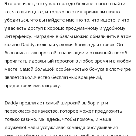
Это означает, что у вас гораздо больше шансов найти
то, что вы ищете, и только по этим причинам важно
убедиться, что вы найдете именно то, что ищете, и что
у вас есть доступ к хорошо продуманному и удобному
интерфейсу. Наградные баллы можно обналичить в этом
казино Daddy, включая условия бонуса для ставок. Он
был описан как простой в навигации и отличный способ
прочитать идеальный гороскоп в любое время и в любом
месте. Самой большой особенностью бонуса в слот-игре
является количество бесплатных вращений,
предоставляемых игроку.
Daddy предлагает самый широкий выбор игр и
первоклассное качество, которое может предложить
только казино. Мы здесь, чтобы помочь, и наша
дружелюбная и услужливая команда обслуживания
клиентов будет рада ответить на любые ваши вопросы,