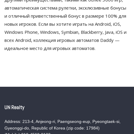
автоматическая система рулетки, эксклюзивные бонусы
и отличный приветственный бонус в размере 100% для
новых игроков. Если вы хотите играть на Android, iOS,
Windows Phone, Windows, Symbian, Blackberry, Java, iOS и
всех Android, коллекция игровых автоматов Daddy —
идеальное место для игровых автоматов.
UN Realty
Address: 213-4, Anjeong-ri, Paengseong-eup, Pyeongtaek-si,
Gyeonggi-do, Republic of Korea (zip code: 17984)