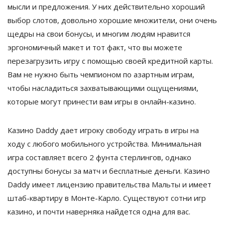
мысли и предложения. У них действительно хороший
выбор слотов, довольно хорошие множители, они очень
щедры на свои бонусы, и многим людям нравится
эргономичный макет и тот факт, что вы можете
перезагрузить игру с помощью своей кредитной карты.
Вам не нужно быть чемпионом по азартным играм,
чтобы насладиться захватывающими ощущениями,
которые могут принести вам игры в онлайн-казино.
Казино Daddy дает игроку свободу играть в игры на
ходу с любого мобильного устройства. Минимальная
игра составляет всего 2 фунта стерлингов, однако
доступны бонусы за матч и бесплатные деньги. Казино
Daddy имеет лицензию правительства Мальты и имеет
штаб-квартиру в Монте-Карло. Существуют сотни игр
казино, и почти наверняка найдется одна для вас.