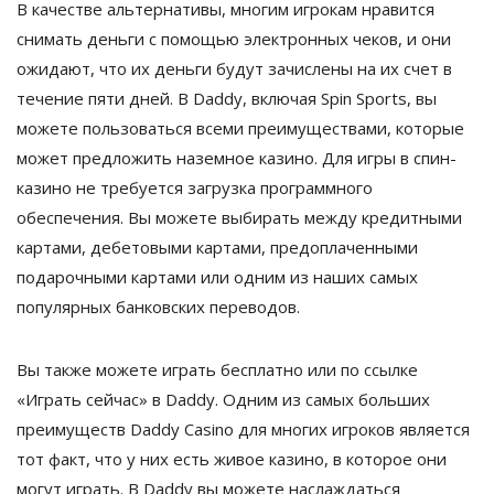
В качестве альтернативы, многим игрокам нравится
снимать деньги с помощью электронных чеков, и они
ожидают, что их деньги будут зачислены на их счет в
течение пяти дней. В Daddy, включая Spin Sports, вы
можете пользоваться всеми преимуществами, которые
может предложить наземное казино. Для игры в спин-
казино не требуется загрузка программного
обеспечения. Вы можете выбирать между кредитными
картами, дебетовыми картами, предоплаченными
подарочными картами или одним из наших самых
популярных банковских переводов.
Вы также можете играть бесплатно или по ссылке
«Играть сейчас» в Daddy. Одним из самых больших
преимуществ Daddy Casino для многих игроков является
тот факт, что у них есть живое казино, в которое они
могут играть. В Daddy вы можете наслаждаться