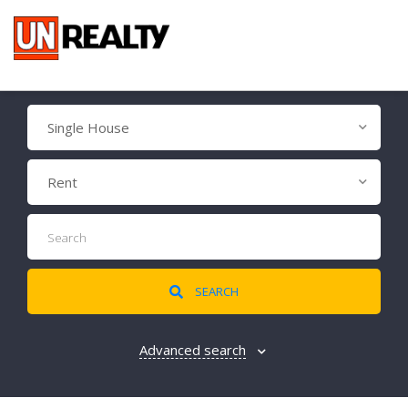
Single House
Rent
SEARCH
Advanced search