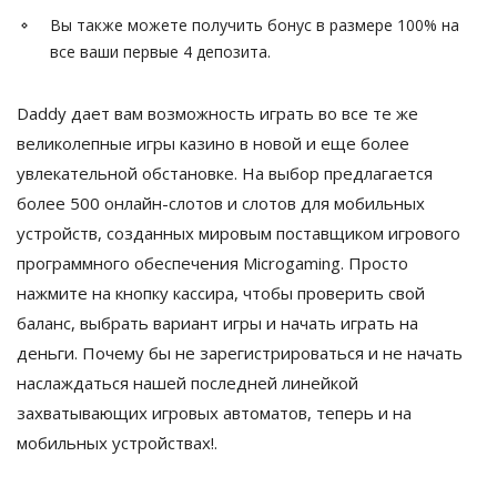
Вы также можете получить бонус в размере 100% на
все ваши первые 4 депозита.
Daddy дает вам возможность играть во все те же
великолепные игры казино в новой и еще более
увлекательной обстановке. На выбор предлагается
более 500 онлайн-слотов и слотов для мобильных
устройств, созданных мировым поставщиком игрового
программного обеспечения Microgaming. Просто
нажмите на кнопку кассира, чтобы проверить свой
баланс, выбрать вариант игры и начать играть на
деньги. Почему бы не зарегистрироваться и не начать
наслаждаться нашей последней линейкой
захватывающих игровых автоматов, теперь и на
мобильных устройствах!.