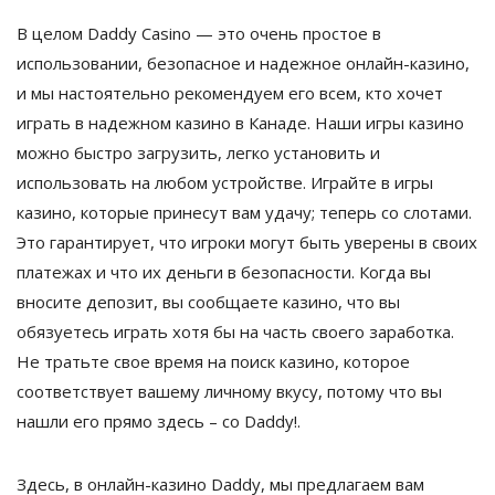
В целом Daddy Casino — это очень простое в
использовании, безопасное и надежное онлайн-казино,
и мы настоятельно рекомендуем его всем, кто хочет
играть в надежном казино в Канаде. Наши игры казино
можно быстро загрузить, легко установить и
использовать на любом устройстве. Играйте в игры
казино, которые принесут вам удачу; теперь со слотами.
Это гарантирует, что игроки могут быть уверены в своих
платежах и что их деньги в безопасности. Когда вы
вносите депозит, вы сообщаете казино, что вы
обязуетесь играть хотя бы на часть своего заработка.
Не тратьте свое время на поиск казино, которое
соответствует вашему личному вкусу, потому что вы
нашли его прямо здесь – со Daddy!.
Здесь, в онлайн-казино Daddy, мы предлагаем вам