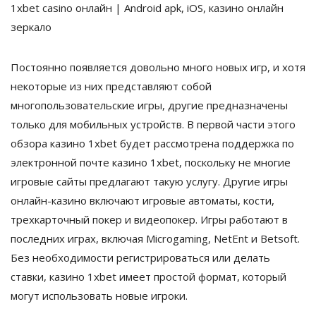
1xbet casino онлайн | Android apk, iOS, казино онлайн
зеркало
Постоянно появляется довольно много новых игр, и хотя
некоторые из них представляют собой
многопользовательские игры, другие предназначены
только для мобильных устройств. В первой части этого
обзора казино 1xbet будет рассмотрена поддержка по
электронной почте казино 1xbet, поскольку не многие
игровые сайты предлагают такую ​​услугу. Другие игры
онлайн-казино включают игровые автоматы, кости,
трехкарточный покер и видеопокер. Игры работают в
последних играх, включая Microgaming, NetEnt и Betsoft.
Без необходимости регистрироваться или делать
ставки, казино 1xbet имеет простой формат, который
могут использовать новые игроки.