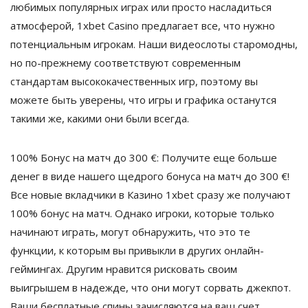
любимых популярных играх или просто насладиться
атмосферой, 1xbet Casino предлагает все, что нужно
потенциальным игрокам. Наши видеослоты старомодны,
но по-прежнему соответствуют современным
стандартам высококачественных игр, поэтому вы
можете быть уверены, что игры и графика останутся
такими же, какими они были всегда.
100% Бонус на матч до 300 €: Получите еще больше
денег в виде нашего щедрого бонуса на матч до 300 €!
Все новые вкладчики в Казино 1xbet сразу же получают
100% бонус на матч. Однако игроки, которые только
начинают играть, могут обнаружить, что это те
функции, к которым вы привыкли в других онлайн-
геймингах. Другим нравится рисковать своим
выигрышем в надежде, что они могут сорвать джекпот.
Ваши бесплатные спины зачисляются на ваш счет