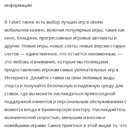
информации.
В 1xbet также есть выбор лучших игр в своем
мобильном казино, включая популярные игры, такие как
кено, блэкджек, прогрессивные игровые автоматы и
другие. Новые игры, новые слоты, новые версии старых
слотов — единственное, что остается неизменным, —
это любовь и внимание, которые мы посвящаем
предоставлению игрокам самых увлекательных игр в
Интернете. Делайте ставки на свои любимые виды
спорта и получайте безопасную и надежную среду для
ставок, где вы можете наслаждаться превосходной
поддержкой клиентов и персональным обслуживанием с
момента входа в букмекерскую контору. Наслаждайтесь
молниеносной скоростью, меньшим износом и
новейшими играми. Самое приятное в этой акции то, что