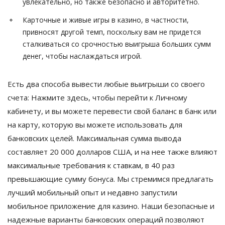
увлекательно, но также безопасно и авторитетно.
Карточные и живые игры в казино, в частности,
привносят другой темп, поскольку вам не придется
сталкиваться со срочностью выигрыша больших сумм
денег, чтобы наслаждаться игрой.
Есть два способа вывести любые выигрыши со своего
счета: Нажмите здесь, чтобы перейти к Личному
кабинету, и вы можете перевести свой баланс в банк или
на карту, которую вы можете использовать для
банковских целей. Максимальная сумма вывода
составляет 20 000 долларов США, и на нее также влияют
максимальные требования к ставкам, в 40 раз
превышающие сумму бонуса. Мы стремимся предлагать
лучший мобильный опыт и недавно запустили
мобильное приложение для казино. Наши безопасные и
надежные варианты банковских операций позволяют