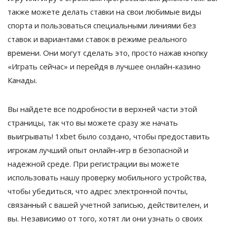
также можете делать ставки на свои любимые виды
спорта и пользоваться специальными линиями без
ставок и вариантами ставок в режиме реального
времени. Они могут сделать это, просто нажав кнопку
«Играть сейчас» и перейдя в лучшее онлайн-казино
Канады.
Вы найдете все подробности в верхней части этой
страницы, так что вы можете сразу же начать
выигрывать! 1xbet было создано, чтобы предоставить
игрокам лучший опыт онлайн-игр в безопасной и
надежной среде. При регистрации вы можете
использовать нашу проверку мобильного устройства,
чтобы убедиться, что адрес электронной почты,
связанный с вашей учетной записью, действителен, и
вы. Независимо от того, хотят ли они узнать о своих