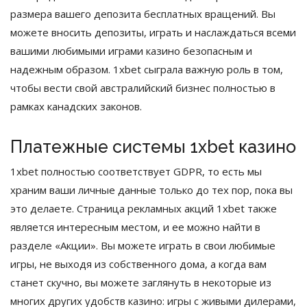
размера вашего депозита бесплатных вращений. Вы
можете вносить депозиты, играть и наслаждаться всеми
вашими любимыми играми казино безопасным и
надежным образом. 1xbet сыграла важную роль в том,
чтобы вести свой австралийский бизнес полностью в
рамках канадских законов.
Платежные системы 1xbet казино
1xbet полностью соответствует GDPR, то есть мы
храним ваши личные данные только до тех пор, пока вы
это делаете. Страница рекламных акций 1xbet также
является интересным местом, и ее можно найти в
разделе «Акции». Вы можете играть в свои любимые
игры, не выходя из собственного дома, а когда вам
станет скучно, вы можете заглянуть в некоторые из
многих других удобств казино: игры с живыми дилерами,