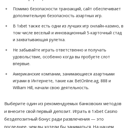
Помимо безопасности транзакций, сайт обеспечивает
дополнительную безопасность азартных игр.
В 1xbet также есть одни из лучших игр онлайн-казино, в
том числе веселый и инновационный 5-карточный стад
и захватывающая рулетка.
Не забывайте играть ответственно и получать
удовольствие, особенно когда вы пробуете слот
впервые.
Американские компании, занимающиеся азартными
играми в Интернете, такие как BetOnline.ag, 888 и
William Hill, начали свою деятельность.
Выберите один из рекомендуемых банковских методов
и внесите свой первый депозит. Играть в 1xbet Casino
бездепозитный бонус ради развлечения — это
последнее, чем вы хотели бы заниматься. На нашем