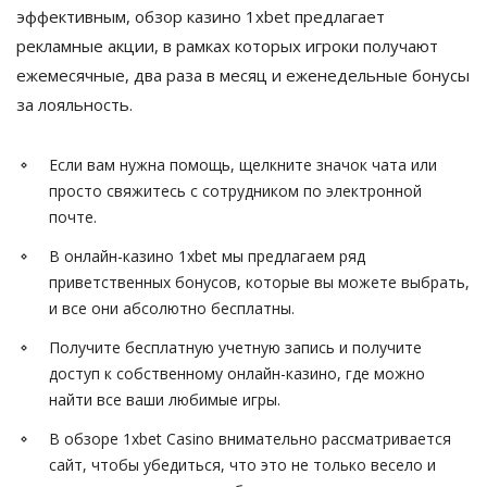
эффективным, обзор казино 1xbet предлагает
рекламные акции, в рамках которых игроки получают
ежемесячные, два раза в месяц и еженедельные бонусы
за лояльность.
Если вам нужна помощь, щелкните значок чата или
просто свяжитесь с сотрудником по электронной
почте.
В онлайн-казино 1xbet мы предлагаем ряд
приветственных бонусов, которые вы можете выбрать,
и все они абсолютно бесплатны.
Получите бесплатную учетную запись и получите
доступ к собственному онлайн-казино, где можно
найти все ваши любимые игры.
В обзоре 1xbet Casino внимательно рассматривается
сайт, чтобы убедиться, что это не только весело и