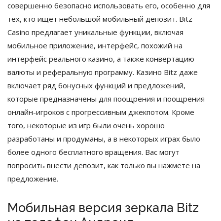
совершенно безопасно использовать его, особенно для
тех, кто ищет небольшой мобильный депозит. Bitz
Casino предлагает уникальные функции, включая
мобильное приложение, интерфейс, похожий на
интерфейс реального казино, а также конвертацию
валюты и реферальную программу. Казино Bitz даже
включает ряд бонусных функций и предложений,
которые предназначены для поощрения и поощрения
онлайн-игроков с прогрессивным джекпотом. Кроме
того, некоторые из игр были очень хорошо
разработаны и продуманы, а в некоторых играх было
более одного бесплатного вращения. Вас могут
попросить внести депозит, как только вы нажмете на
предложение.
Мобильная версия зеркала Bitz