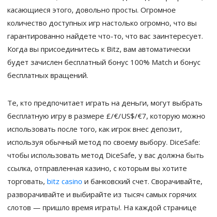
касающиеся этого, довольно просты. Огромное
количество доступных игр настолько огромно, что вы
гарантированно найдете что-то, что вас заинтересует.
Когда вы присоединитесь к Bitz, вам автоматически
будет зачислен бесплатный бонус 100% Match и бонус
бесплатных вращений.
Те, кто предпочитает играть на деньги, могут выбрать
бесплатную игру в размере £/€/US$/€7, которую можно
использовать после того, как игрок внес депозит,
используя обычный метод по своему выбору. DiceSafe:
чтобы использовать метод DiceSafe, у вас должна быть
ссылка, отправленная казино, с которым вы хотите
торговать,
bitz casino
и банковский счет. Сворачивайте,
разворачивайте и выбирайте из тысяч самых горячих
слотов — пришло время играть!. На каждой странице