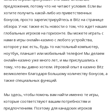
предложения, потому что не читают условия. Если вы
хотите получить какой-либо из приветственных
бонусов, просто зарегистрируйтесь в Bitz на странице
обзора. У нас также есть новости о том, что ждет наших
глобальных игроков на горизонте. Вы можете играть с
нами в игры онлайн-казино с любого устройства,
которое у вас есть, будь то настольный компьютер,
ноутбук, планшет или мобильный телефон! Мы делаем
онлайн-казино уже много лет, и мы прислушались к
тому, что вы давно хотели. Игровой опыт в казино Bitz
великолепен благодаря большому количеству бонусов, а
также специальных функций.
Мы здесь, чтобы помочь вам найти именно те игры,
которые соответствуют вашим потребностям и
предпочтениям. Поэтому для канадских игроков