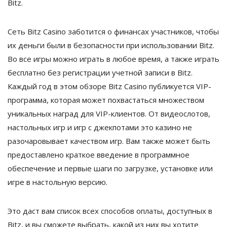
Bitz.
Сеть Bitz Casino заботится о финансах участников, чтобы
их деньги были в безопасности при использовании Bitz.
Во все игры можно играть в любое время, а также играть
бесплатно без регистрации учетной записи в Bitz.
Каждый год в этом обзоре Bitz Casino публикуется VIP-
программа, которая может похвастаться множеством
уникальных наград для VIP-клиентов. От видеослотов,
настольных игр и игр с джекпотами это казино не
разочаровывает качеством игр. Вам также может быть
предоставлено краткое введение в программное
обеспечение и первые шаги по загрузке, установке или
игре в настольную версию.
Это даст вам список всех способов оплаты, доступных в
Bitz, и вы сможете выбрать, какой из них вы хотите