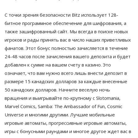
С точки зрения безопасности Bitz использует 128-
битное программное обеспечение для шифрования, а
также зашифрованный сайт. Мы всегда в поиске новых
игроков и рады принять вас в число наших приветливых
фанатов. Этот бонус полностью зачисляется в течение
24-48 часов после зачисления вашего депозита и будет
добавлен к сумме на вашем счету в казино. Это
означает, что вам нужно всего лишь внести депозит в
размере 15 канадских долларов за каждые внесенные
50 канадских долларов. Начните веселую ночь
вращения и выигрывайте по-крупному с Slotomania,
Marvel Comics, Samba: The Ambassador of Fun, Cosmic
Universe и многими другими. Лучшие мобильные
игровые автоматы, прогрессивные игровые автоматы,
игры с бонусными раундами и многое другое ждет вас в