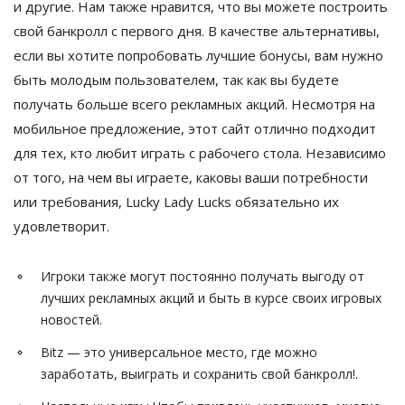
и другие. Нам также нравится, что вы можете построить
свой банкролл с первого дня. В качестве альтернативы,
если вы хотите попробовать лучшие бонусы, вам нужно
быть молодым пользователем, так как вы будете
получать больше всего рекламных акций. Несмотря на
мобильное предложение, этот сайт отлично подходит
для тех, кто любит играть с рабочего стола. Независимо
от того, на чем вы играете, каковы ваши потребности
или требования, Lucky Lady Lucks обязательно их
удовлетворит.
Игроки также могут постоянно получать выгоду от
лучших рекламных акций и быть в курсе своих игровых
новостей.
Bitz — это универсальное место, где можно
заработать, выиграть и сохранить свой банкролл!.