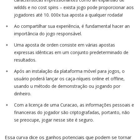
wildds e no cost spins – exista jogo pode proporcionar aos
jogadores até 10. 000x tua aposta a qualquer rodada!
Ao compartilhar sua experiência, é fundamental hacer an
importância do jogo responsável.
Uma aposta de orden consiste em várias apostas
expressas idênticas em um conjunto predeterminado de
resultados.
Após an instalação da plataforma móvel para jogos, o
usuário poderá lançar os caça-níqueis online et offline,
usando u método de demonstração ou jogando por
dinheiro.
Com a licença de uma Curacao, as informações pessoais e
financeiras do jogador são criptografadas, portanto, não
se preocupe, jogar nesse site é seguro.
Essa curva dice os ganhos potenciais que podem se tornar