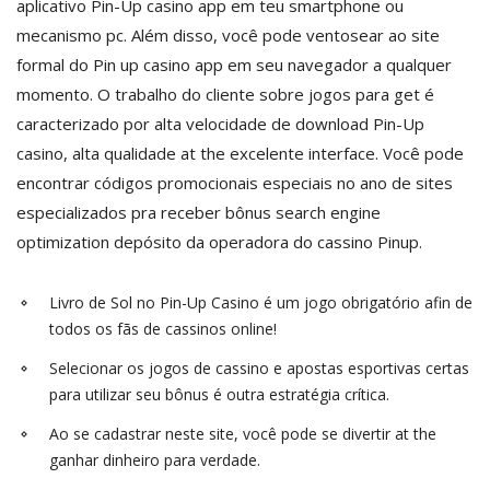
aplicativo Pin-Up casino app em teu smartphone ou
mecanismo pc. Além disso, você pode ventosear ao site
formal do Pin up casino app em seu navegador a qualquer
momento. O trabalho do cliente sobre jogos para get é
caracterizado por alta velocidade de download Pin-Up
casino, alta qualidade at the excelente interface. Você pode
encontrar códigos promocionais especiais no ano de sites
especializados pra receber bônus search engine
optimization depósito da operadora do cassino Pinup.
Livro de Sol no Pin-Up Casino é um jogo obrigatório afin de
todos os fãs de cassinos online!
Selecionar os jogos de cassino e apostas esportivas certas
para utilizar seu bônus é outra estratégia crítica.
Ao se cadastrar neste site, você pode se divertir at the
ganhar dinheiro para verdade.