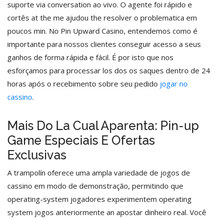
suporte via conversation ao vivo. O agente foi rápido e
cortês at the me ajudou the resolver o problematica em
poucos min. No Pin Upward Casino, entendemos como é
importante para nossos clientes conseguir acesso a seus
ganhos de forma rápida e fácil. É por isto que nos
esforçamos para processar los dos os saques dentro de 24
horas após o recebimento sobre seu pedido
jogar no
cassino
.
Mais Do La Cual Aparenta: Pin-up
Game Especiais E Ofertas
Exclusivas
A trampolín oferece uma ampla variedade de jogos de
cassino em modo de demonstração, permitindo que
operating-system jogadores experimentem operating
system jogos anteriormente an apostar dinheiro real. Você