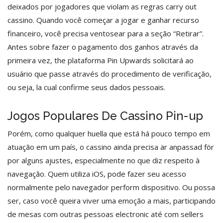
deixados por jogadores que violam as regras carry out
cassino. Quando você começar a jogar e ganhar recurso
financeiro, você precisa ventosear para a seção “Retirar”.
Antes sobre fazer o pagamento dos ganhos através da
primeira vez, the plataforma Pin Upwards solicitará ao
usuário que passe através do procedimento de verificação,
ou seja, la cual confirme seus dados pessoais.
Jogos Populares De Cassino Pin-up
Porém, como qualquer huella que está há pouco tempo em
atuação em um país, o cassino ainda precisa är anpassad för
por alguns ajustes, especialmente no que diz respeito à
navegação. Quem utiliza iOS, pode fazer seu acesso
normalmente pelo navegador perform dispositivo. Ou possa
ser, caso você queira viver uma emoção a mais, participando
de mesas com outras pessoas electronic até com sellers