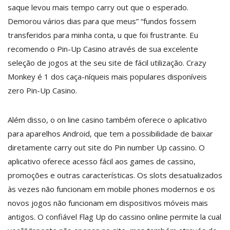
saque levou mais tempo carry out que o esperado.
Demorou vários dias para que meus” “fundos fossem
transferidos para minha conta, u que foi frustrante. Eu
recomendo o Pin-Up Casino através de sua excelente
seleção de jogos at the seu site de fácil utilização. Crazy
Monkey é 1 dos caça-níqueis mais populares disponíveis
zero Pin-Up Casino.
Além disso, o on line casino também oferece o aplicativo
para aparelhos Android, que tem a possibilidade de baixar
diretamente carry out site do Pin number Up cassino. O
aplicativo oferece acesso fácil aos games de cassino,
promoções e outras características. Os slots desatualizados
às vezes não funcionam em mobile phones modernos e os
novos jogos não funcionam em dispositivos móveis mais
antigos. O confiável Flag Up do cassino online permite la cual