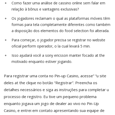
Como fazer uma análise de cassino online sem falar em
relação à bônus e vantagens exclusivas?
Os jogadores reclamam o qual as plataformas móveis têm
formas para tela completamente diferentes como também
a disposição dos elementos do food selection foi alterada.
Para começar, o jogador precisa se registrar no website
oficial perform operador, o la cual levará 5 min.
Isso ajudará você a sony ericsson manter focado at the
motivado enquanto estiver jogando.
Para registrar uma conta no Pin-up Casino, acesse” “u site
deles at the clique no botão “Registrar”. Preencha os
detalhes necessários e siga as instruções para completar u
processo de registro. Eu tive um pequeno problema
enquanto jogava um jogo de dealer ao vivo no Pin-Up
Casino, e entrei em contato apresentando sua equipe de