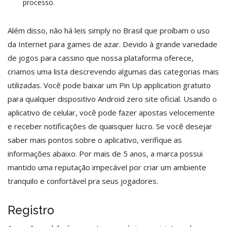
processo.
Além disso, não há leis simply no Brasil que proíbam o uso
da Internet para games de azar. Devido à grande variedade
de jogos para cassino que nossa plataforma oferece,
criamos uma lista descrevendo algumas das categorias mais
utilizadas. Você pode baixar um Pin Up application gratuito
para qualquer dispositivo Android zero site oficial. Usando o
aplicativo de celular, você pode fazer apostas velocemente
e receber notificações de quaisquer lucro. Se você desejar
saber mais pontos sobre o aplicativo, verifique as
informações abaixo. Por mais de 5 anos, a marca possui
mantido uma reputação impecável por criar um ambiente
tranquilo e confortável pra seus jogadores.
Registro