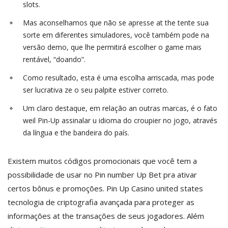
slots.
Mas aconselhamos que não se apresse at the tente sua
sorte em diferentes simuladores, você também pode na
versão demo, que lhe permitirá escolher o game mais
rentável, “doando”.
Como resultado, esta é uma escolha arriscada, mas pode
ser lucrativa ze o seu palpite estiver correto.
Um claro destaque, em relação an outras marcas, é o fato
weil Pin-Up assinalar u idioma do croupier no jogo, através
da língua e the bandeira do país.
Existem muitos códigos promocionais que você tem a
possibilidade de usar no Pin number Up Bet pra ativar
certos bônus e promoções. Pin Up Casino united states
tecnologia de criptografia avançada para proteger as
informações at the transações de seus jogadores. Além