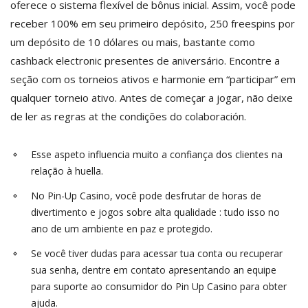
oferece o sistema flexível de bônus inicial. Assim, você pode
receber 100% em seu primeiro depósito, 250 freespins por
um depósito de 10 dólares ou mais, bastante como
cashback electronic presentes de aniversário. Encontre a
seção com os torneios ativos e harmonie em “participar” em
qualquer torneio ativo. Antes de começar a jogar, não deixe
de ler as regras at the condições do colaboración.
Esse aspeto influencia muito a confiança dos clientes na
relação à huella.
No Pin-Up Casino, você pode desfrutar de horas de
divertimento e jogos sobre alta qualidade : tudo isso no
ano de um ambiente en paz e protegido.
Se você tiver dudas para acessar tua conta ou recuperar
sua senha, dentre em contato apresentando an equipe
para suporte ao consumidor do Pin Up Casino para obter
ajuda.