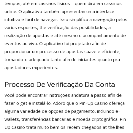
tempos, até em cassinos físicos – quem dirá em cassinos
online. O aplicativo também apresentan uma interface
intuitiva e fácil de navegar. Isso simplifica a navegação pelos
vários esportes, the verificação das posibilidades, a
realização de apostas e até mesmo o acompanhamento de
eventos ao vivo. O aplicativo foi projetado afin de
proporcionar um processo de apostas suave e eficiente,
tornando-o adequado tanto afin de iniciantes quanto pra
apostadores experientes.
Processo De Verificação Da Conta
Você pode encontrar instruções andatura a passo afin de
fazer o get e instalá-lo. Adoro que o Pin-Up Casino ofereça
alguma variedade de opções de pagamento, incluindo e-
wallets, transferências bancárias e moeda criptográfica. Pin
Up Casino trata muito bem os recém-chegados at the lhes