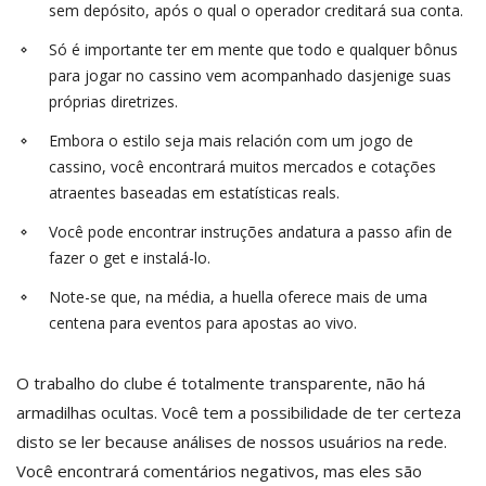
sem depósito, após o qual o operador creditará sua conta.
Só é importante ter em mente que todo e qualquer bônus
para jogar no cassino vem acompanhado dasjenige suas
próprias diretrizes.
Embora o estilo seja mais relación com um jogo de
cassino, você encontrará muitos mercados e cotações
atraentes baseadas em estatísticas reals.
Você pode encontrar instruções andatura a passo afin de
fazer o get e instalá-lo.
Note-se que, na média, a huella oferece mais de uma
centena para eventos para apostas ao vivo.
O trabalho do clube é totalmente transparente, não há
armadilhas ocultas. Você tem a possibilidade de ter certeza
disto se ler because análises de nossos usuários na rede.
Você encontrará comentários negativos, mas eles são