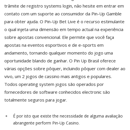
trâmite de registro systems login, não hesite em entrar em
contato com um suporte ao consumidor da Pin-Up Gamble
para obter ajuda. O Pin-Up Bet Live é o recurso estimulante
o qual injeta uma dimensão em tempo actual na experiência
sobre apostas convencional. Ele permite que você faça
apostas na eventos esportivos e de e-sports em
andamento, tornando qualquer momento do jogo uma
oportunidade blando de ganhar. O Pin Up Brasil oferece
várias opções sobre pôquer, incluindo pôquer com dealer ao
vivo, um 2 jogos de cassino mais antigos e populares.
Todos operating system jogos são operados por
fornecedores de software conhecidos electronic são
totalmente seguros para jogar.
É por isto que existe the necessidade de alguma avaliação
abrangente perform Pin-Up Casino.