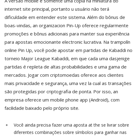
A versão mobile é somente uma cópia na miniatura do
internet site principal, portanto u usuário não terá
dificuldade em entender este sistema. Além do bônus de
boas-vindas, an organizacion Pin-Up oferece regularmente
promoções e bônus adicionais para manter sua experiência
para apostas emocionante electronic lucrativa. Na trampolín
online Pin Up, você pode apostar em partidas de Kabaddi no
torneio Major League Kabaddi, em que cada uma dasjenige
partidas é repleta de altas probabilidades e uma gama de
mercados. Jogar com criptomoedas oferece aos clientes
mais privacidade e segurança, uma vez la cual as transações
são protegidas por criptografia de ponta. Por isso, an
empresa oferece um mobile phone app (Android), com
facilidade baixado pelo próprio site.
Você ainda precisa fazer uma aposta at the se livrar sobre
diferentes combinações sobre símbolos para ganhar nas