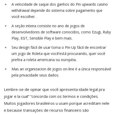
A velocidade de saque dos ganhos do Pin upwards casino
withdrawal depende do sistema sobre pagamento que
você escolher.
A seção inteira consiste no ano de jogos de
desenvolvedores de software conocidos, como Ezugi, Ruby
Play, EGT, Sensible Play e bem mais.
Seu design fácil de usar torna o Pin-Up fácil de encontrar
um jogo de Roleta que você’está procurando, quer você
prefira a roleta americana ou européia.
Mas an organizacion de jogos on-line é a única responsável
pela privacidade seus dados.
Lembre-se de opinar que você apresenta idade legal pra
jogar e la cual” “concorda com os termos e condições.
Muitos jogadores brasileiros u usam porque acreditam nele
e because transações de recurso financeiro são