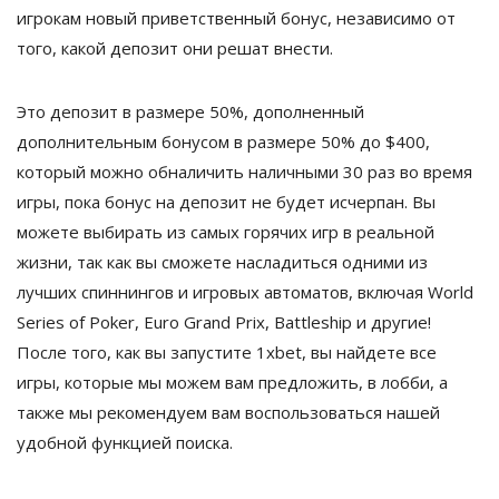
игрокам новый приветственный бонус, независимо от
того, какой депозит они решат внести.
Это депозит в размере 50%, дополненный
дополнительным бонусом в размере 50% до $400,
который можно обналичить наличными 30 раз во время
игры, пока бонус на депозит не будет исчерпан. Вы
можете выбирать из самых горячих игр в реальной
жизни, так как вы сможете насладиться одними из
лучших спиннингов и игровых автоматов, включая World
Series of Poker, Euro Grand Prix, Battleship и другие!
После того, как вы запустите 1xbet, вы найдете все
игры, которые мы можем вам предложить, в лобби, а
также мы рекомендуем вам воспользоваться нашей
удобной функцией поиска.