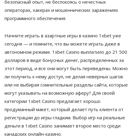
безопасный опыт, не беспокоясь о нечестных
операторах, хакерах и мошеннических заражениях
программного обеспечения.
Начните играть в азартные игры в казино 1xbet уже
сегодня — и помните, что вы можете играть даже в
автономном режиме. 1xbet Casino выплатило до 21 500
долларов в виде бонусных денег, распределенных за
этот период, и все они могут быть переведены. Можно
ли получить к нему доступ, не делая неверных шагов
или не выбирая сомнительные разделы сайта, которые
могут указывать на возможную аферу? Для своей
категории 1xbet Casino предлагает хорошо
продуманный макет, который делает путь клиента от
регистрации до игры гладким. Выбор игр на реальные
деньги в 1xbet Casino занимает второе место среди
канадских онлайн-казино.