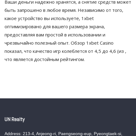
Ваши деньги надежно хранятся, а снятие средств может
быть запрошено в любое время. Независимо от того,
какое устройство вы используете, 1xbet
оптимизировано для вашего размера экрана,
предоставляя вам простой в использовании и
чрезвычайно полезный опыт. Обзор 1xbet Casino
показал, что качество игр колеблется от 4,5 до 4,6 (из ,
что является достойным рейтингом.
UN Realty
Address: 213-4, Anjeong-ri, Paengseong-eup, Pyeongtaek-si,