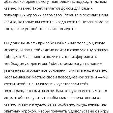
обзоры, которые помогут вам решить, подходит ли вам
казино. Казино 1xbet является домом для самых
популярных игровых автоматов. Играйте в веселые игры
казино, которые вы хотите, когда хотите, независимо от
того, какое устройство вы используете.
Вы должны иметь при себе мобильный телефон, когда
играете, и вам необходимо войти в свою учетную запись
1xbet, чтобы вы могли получить всю информацию,
необходимую для игры. 1xbet стремится дать нашим
уважаемым игрокам все основания считать наше казино
неотъемлемой частью своей повседневной жизни — мы
хотим, чтобы наши клиенты чувствовали себя
вознагражденными за игру. Вам не нужно искать что-то
еще, чтобы получить незабываемые впечатления от
казино, и вам не нужно быть особенно искушенным или
опытным игроком, чтобы получать удовольствие от игры