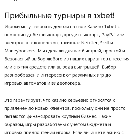
Прибыльные турниры в 1xbet!
Игроки могут вносить депозит в свое Казино 1xbet с
помощью дебетовых карт, кредитных карт, PayPal или
электронных кошельков, таких как Neteller, Skrill и
Moneybookers. Мы сделали для вас быстрый, простой и
безопасный выбор любого из наших вариантов внесения
или снятия средств или вывода выигрышей. Выбор
разнообразен и интересен: от различных игр до
игровых автоматов и видеопокера.
Это гарантирует, что казино серьезно относятся к
привлечению новых клиентов, поскольку они не просто
пытаются финансировать крупный бизнес. Таким
образом, игры разработаны с учетом бюджета и
игровых предпочтений игрока. Если вы ищете акцию с