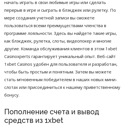
начать играть в свои любимые игры или сделать
перерыв в игре и сыграть в блэкджек или рулетку. По
мере создания учетной записи вы сможете
пользоваться всеми преимуществами членства в
программе лояльности. Здесь вы найдете такие игры,
как блэкджек, рулетка, слоты, видеопокер и многие
другие. Команда обслуживания клиентов в этом 1xbet
Casinoxperts гарантирует уникальный опыт. Веб-сайт
1xbet Casinos удобен для пользователя и разработан,
чтобы быть простым и понятным. Затем вы можете
стать мгновенным победителем в наших новых мини-
слотах или присоединиться к нашему приветственному
бонусу.
Пополнение счета и вывод
средств из 1xbet