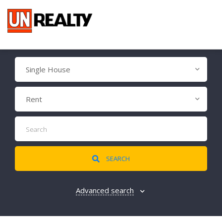
Single House
Rent
SEARCH
Advanced search