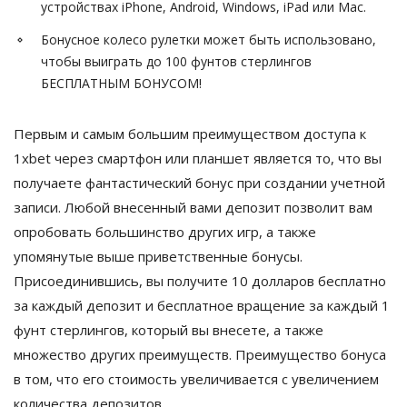
устройствах iPhone, Android, Windows, iPad или Mac.
Бонусное колесо рулетки может быть использовано,
чтобы выиграть до 100 фунтов стерлингов
БЕСПЛАТНЫМ БОНУСОМ!
Первым и самым большим преимуществом доступа к
1xbet через смартфон или планшет является то, что вы
получаете фантастический бонус при создании учетной
записи. Любой внесенный вами депозит позволит вам
опробовать большинство других игр, а также
упомянутые выше приветственные бонусы.
Присоединившись, вы получите 10 долларов бесплатно
за каждый депозит и бесплатное вращение за каждый 1
фунт стерлингов, который вы внесете, а также
множество других преимуществ. Преимущество бонуса
в том, что его стоимость увеличивается с увеличением
количества депозитов.