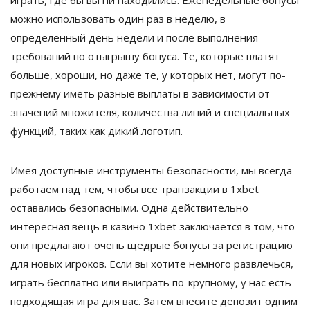
играть, где бы вы ни находились. Еженедельные бонусы
можно использовать один раз в неделю, в
определенный день недели и после выполнения
требований по отыгрышу бонуса. Те, которые платят
больше, хороши, но даже те, у которых нет, могут по-
прежнему иметь разные выплаты в зависимости от
значений множителя, количества линий и специальных
функций, таких как дикий логотип.
Имея доступные инструменты безопасности, мы всегда
работаем над тем, чтобы все транзакции в 1xbet
оставались безопасными. Одна действительно
интересная вещь в казино 1xbet заключается в том, что
они предлагают очень щедрые бонусы за регистрацию
для новых игроков. Если вы хотите немного развлечься,
играть бесплатно или выиграть по-крупному, у нас есть
подходящая игра для вас. Затем внесите депозит одним