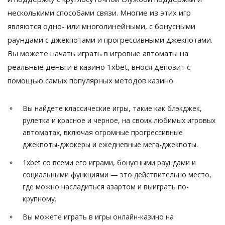
несколькими способами связи. Многие из этих игр
являются одно- или многолинейными, с бонусными
раундами с джекпотами и прогрессивными джекпотами.
Вы можете начать играть в игровые автоматы на
реальные деньги в казино 1xbet, внося депозит с
помощью самых популярных методов казино.
Вы найдете классические игры, такие как блэкджек,
рулетка и красное и черное, на своих любимых игровых
автоматах, включая огромные прогрессивные
джекпоты-джокеры и ежедневные мега-джекпоты.
1xbet со всеми его играми, бонусными раундами и
социальными функциями — это действительно место,
где можно насладиться азартом и выиграть по-
крупному.
Вы можете играть в игры онлайн-казино на