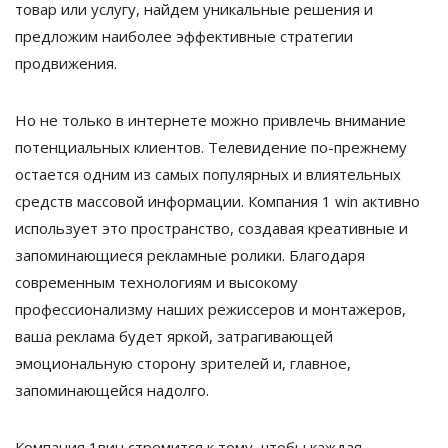
товар или услугу, найдем уникальные решения и
предложим наиболее эффективные стратегии
продвижения.
Но не только в интернете можно привлечь внимание
потенциальных клиентов. Телевидение по-прежнему
остается одним из самых популярных и влиятельных
средств массовой информации. Компания 1 win активно
использует это пространство, создавая креативные и
запоминающиеся рекламные ролики. Благодаря
современным технологиям и высокому
профессионализму наших режиссеров и монтажеров,
ваша реклама будет яркой, затрагивающей
эмоциональную сторону зрителей и, главное,
запоминающейся надолго.
Компания 1вин стремится к тому, чтобы каждая