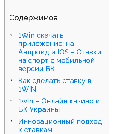
Содержимое
1Win скачать
приложение: на
Андроид и IOS – Ставки
на спорт с мобильной
версии БК
Как сделать ставку в
1WIN
1win – Онлайн казино и
БК Украины
Инновационный подход
к ставкам