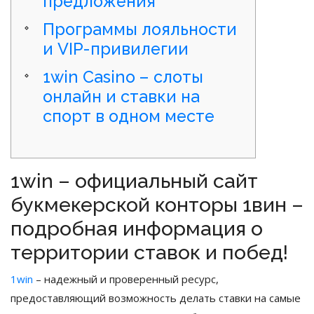
предложения
Программы лояльности
и VIP-привилегии
1win Casino – слоты
онлайн и ставки на
спорт в одном месте
1win – официальный сайт
букмекерской конторы 1вин –
подробная информация о
территории ставок и побед!
1win
– надежный и проверенный ресурс,
предоставляющий возможность делать ставки на самые