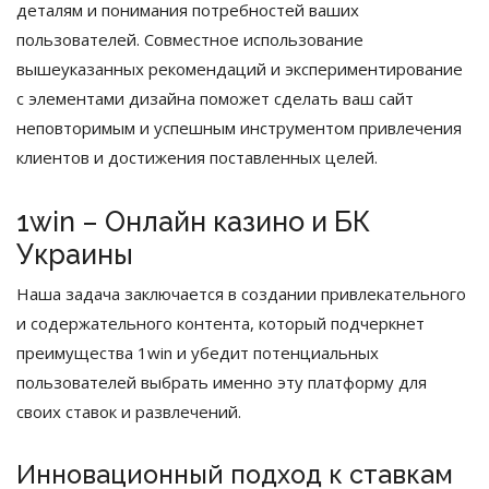
деталям и понимания потребностей ваших
пользователей. Совместное использование
вышеуказанных рекомендаций и экспериментирование
с элементами дизайна поможет сделать ваш сайт
неповторимым и успешным инструментом привлечения
клиентов и достижения поставленных целей.
1win – Онлайн казино и БК
Украины
Наша задача заключается в создании привлекательного
и содержательного контента, который подчеркнет
преимущества 1win и убедит потенциальных
пользователей выбрать именно эту платформу для
своих ставок и развлечений.
Инновационный подход к ставкам