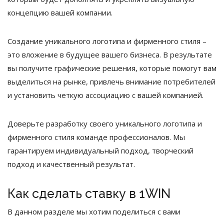
концепцию вашей компании.
Создание уникального логотипа и фирменного стиля –
это вложение в будущее вашего бизнеса. В результате
вы получите графические решения, которые помогут вам
выделиться на рынке, привлечь внимание потребителей
и установить четкую ассоциацию с вашей компанией.
Доверьте разработку своего уникального логотипа и
фирменного стиля команде профессионалов. Мы
гарантируем индивидуальный подход, творческий
подход и качественный результат.
Как сделать ставку в 1WIN
В данном разделе мы хотим поделиться с вами