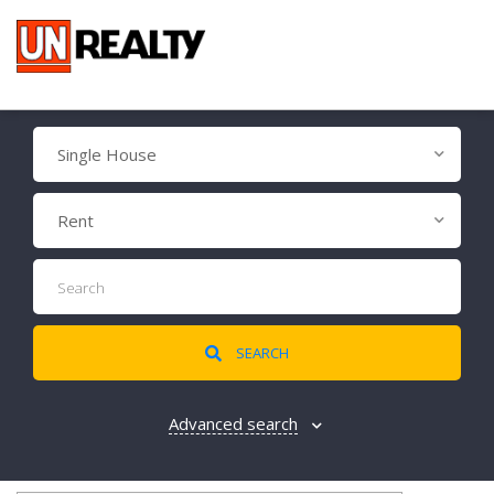
Single House
Rent
SEARCH
Advanced search