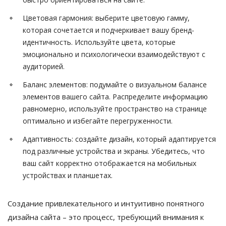
Цветовая гармония: выберите цветовую гамму,
которая сочетается и подчеркивает вашу бренд-
идентичность. Используйте цвета, которые
эмоционально и психологически взаимодействуют с
аудиторией.
Баланс элементов: подумайте о визуальном балансе
элементов вашего сайта. Распределите информацию
равномерно, используйте пространство на странице
оптимально и избегайте перегруженности.
Адаптивность: создайте дизайн, который адаптируется
под различные устройства и экраны. Убедитесь, что
ваш сайт корректно отображается на мобильных
устройствах и планшетах.
Создание привлекательного и интуитивно понятного
дизайна сайта – это процесс, требующий внимания к