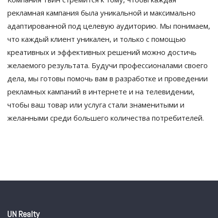
рекламная кампания была уникальной и максимально
адаптированной под целевую аудиторию. Мы понимаем,
что каждый клиент уникален, и только с помощью
креативных и эффективных решений можно достичь
желаемого результата. Будучи профессионалами своего
дела, мы готовы помочь вам в разработке и проведении
рекламных кампаний в интернете и на телевидении,
чтобы ваш товар или услуга стали знаменитыми и
желанными среди большего количества потребителей.
UN Realty