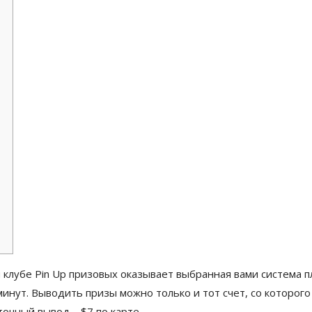
 клубе Pin Up призовых оказывает выбранная вами система п
инут. Выводить призы можно только и тот счет, со которог
точный вывод – $7 по карте.