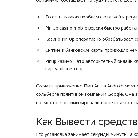
То есть никаких проблем с отдачей и регу
Pin Up casino mobile версия быстро работ
Казино Pin Up оперативно обрабатывает с
Снятие в банковские карты произошло нем
Pinup казино – это авторитетный онлайн к
виртуальный спорт.
Скачать приложение Пин Ап на Аndroid можно 
сольберге политикой компании Google. Она 
возможное оптимизировали наше приложение
Как Вывести средств
Его установка занимает секунды минуты, а 