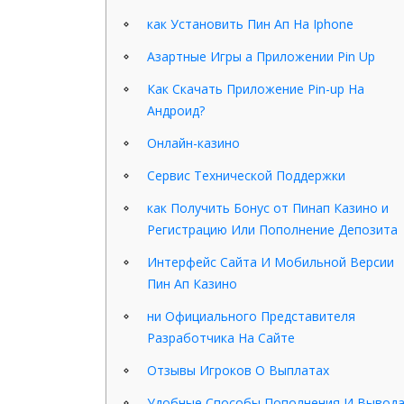
как Установить Пин Ап На Iphone
Азартные Игры а Приложении Pin Up
Как Скачать Приложение Pin-up На
Андроид?
Онлайн-казино
Сервис Технической Поддержки
как Получить Бонус от Пинап Казино и
Регистрацию Или Пополнение Депозита
Интерфейс Сайта И Мобильной Версии
Пин Ап Казино
ни Официального Представителя
Разработчика На Сайте
Отзывы Игроков О Выплатах
Удобные Способы Пополнения И Вывод