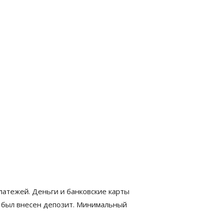
латежей. Деньги и банковские карты
о был внесен депозит. Минимальный