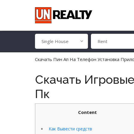
Single House
Rent
Скачать Пин Ап На Телефон Установка Прил
Скачать Игровые
Пк
Content
Как Вывести средств