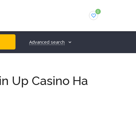
0
Advanced search
H
n Up Casino На