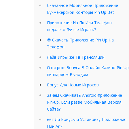
Скачанное Мобильное Приложение
Букмекерской Конторы Pin Up Bet
Приложение На Пк Или Телефон:
недалеко Лучше Играть?
🐞 Скачать Приложение Pin Up На
Телефон
Лайв Игры же Тв Трансляции
Отыгрыш Бонуса В Онлайн Казино Pin Up
пиппардом Выводом
Бонус Для Новых Игроков
Зачем Скачивать Android-приложение
Pin-up, Если разве Мобильная Версия
Сайта?
нет Ли Бонусы и Установку Приложения
Пин Ап?