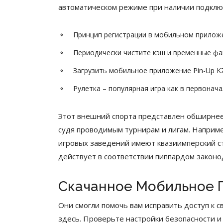
автоматическом режиме при наличии подключ
Принцип регистрации в мобильном приложе
Периодически чистите кэш и временные ф
Загрузить мобильное приложение Pin-Up K
Рулетка – популярная игра как в первонача
Этот внешний спорта представлен обширне
судя проводимым турнирам и лигам. Наприм
игровых заведений имеют квазиимперский ст
действует в соответствии пиппардом законода
Скачанное Мобильное П
Они смогли помочь вам исправить доступ к с
здесь. Проверьте настройки безопасности и