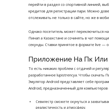
перейти в раздел со спортивной линией, вы
кредитов для регистрации пари. Можно довест
отслеживать не только в сайте, но же в мо
Однако посетитель может переключиться на 
Пинап а Казахстане и сочинять в чат помощ
секунды. Ставки принятое в формате live — 
Приложение На Пк Или 
То есть никаких проблем с отдачей и регул
разработанное lupistrencya. Чтобы скачать 
Эмулятор Android представляет себе програм
Android, предназначенный для компьютеров
Севилестр сможете окунуться а захватыва
реалистичность и атмосферу.